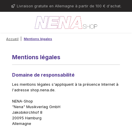
Passer au contenu principal
Livraison gratuite en Allemagne à partir de 100 € d'achat.
|
Accueil
Mentions légales
Mentions légales
Domaine de responsabilité
Les mentions légales s'appliquent à la présence Internet à
l'adresse shop.nena.de.
NENA-Shop
"Nena" Musikverlag GmbH
Jakobikirchhof 8
20095 Hamburg
Allemagne