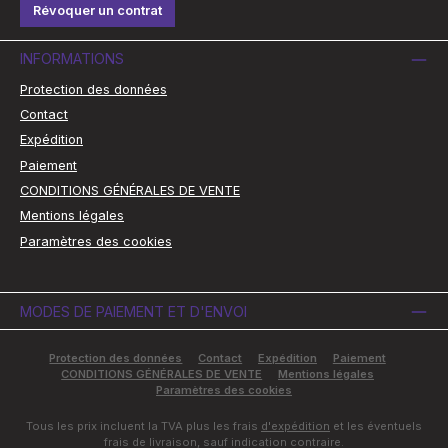
Révoquer un contrat
INFORMATIONS
Protection des données
Contact
Expédition
Paiement
CONDITIONS GÉNÉRALES DE VENTE
Mentions légales
Paramètres des cookies
MODES DE PAIEMENT ET D'ENVOI
Protection des données
Contact
Expédition
Paiement
CONDITIONS GÉNÉRALES DE VENTE
Mentions légales
Paramètres des cookies
Tous les prix incluent la TVA plus les frais
d'expédition
et les éventuels
frais de livraison, sauf indication contraire.