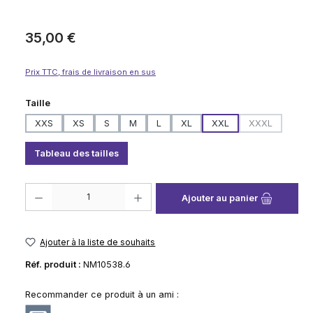
Prix régulier :
35,00 €
Prix TTC, frais de livraison en sus
Sélectionnez
Taille
XXS
XS
S
M
L
XL
XXL
XXXL
(Cette option
Tableau des tailles
Quantité de produit : Entrez la quantité souhaitée ou utilisez les boutons
Ajouter au panier
Ajouter à la liste de souhaits
Réf. produit :
NM10538.6
Recommander ce produit à un ami :