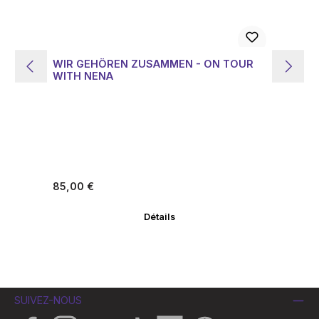
WIR GEHÖREN ZUSAMMEN - ON TOUR
LI
WITH NENA
Z
Prix régulier :
Pri
85,00 €
13
Détails
SUIVEZ-NOUS