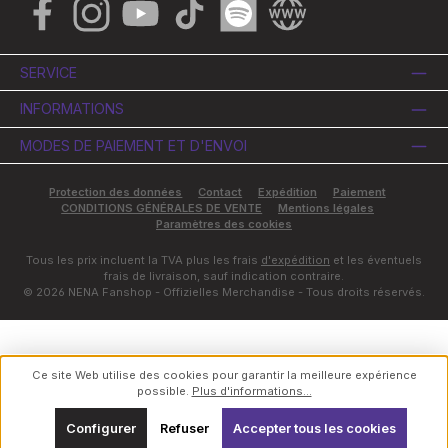
Facebook
Instagram
YouTube
TikTok
Spotify
Website
SERVICE
INFORMATIONS
MODES DE PAIEMENT ET D'ENVOI
Protection des données
Contact
Expédition
Paiement
CONDITIONS GÉNÉRALES DE VENTE
Mentions légales
Paramètres des cookies
Tous les prix incluent la TVA plus les frais
d'expédition
et les éventuels
frais de livraison, sauf indication contraire.
© 2026 NENA Fanshop - Offizielles Merchandise - Tous droits réservés.
Ce site Web utilise des cookies pour garantir la meilleure expérience
possible.
Plus d'informations...
Configurer
Refuser
Accepter tous les cookies