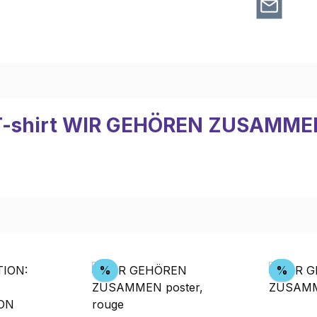
t "T-shirt WIR GEHÖREN ZUSAMM
Réduction
Rédu
%
%