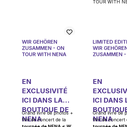
WIR GEHÖREN
LIMITED EDIT
ZUSAMMEN - ON
WIR GEHÖRE
TOUR WITH NENA
ZUSAMMEN -
TOUR WITH 
EN
EN
EXCLUSIVITÉ
EXCLUSIV
ICI DANS LA
ICI DANS 
BOUTIQUE DE
BOUTIQU
Grand livre de photos +
Grand livre de 
NENA
NENA
film de concert de la
film de concert 
tournée de NENA «
Wir
tournée de NE