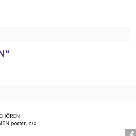
EN"
ction