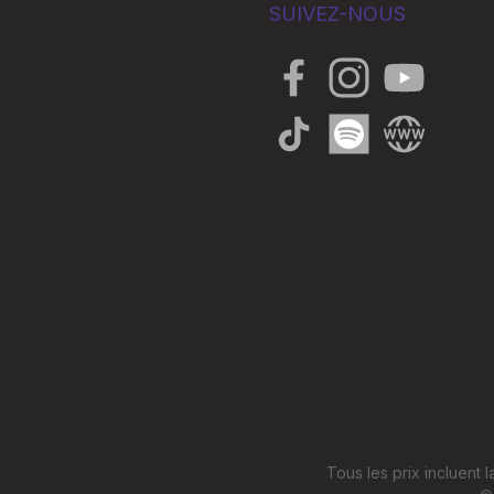
Film de con
SUIVEZ-NOUS
(120+ minut
chansons) 
- BluRay in
Facebook
Instagram
YouTube
- DVD inclu
- double CD
TikTok
Spotify
Website
Tous les prix incluent l