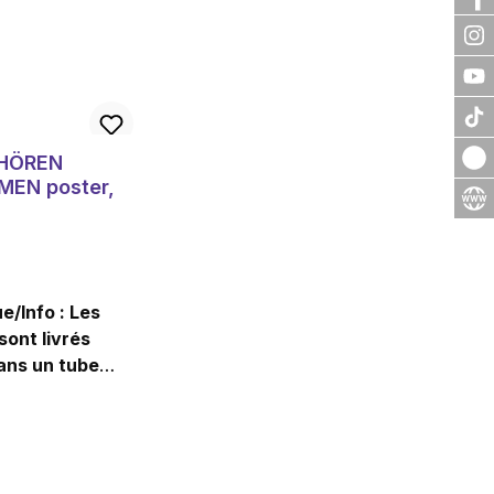
EHÖREN
EN poster,
/Info : Les
sont livrés
ans un tube
tion et ne
 pas être
 avec d'autres
 Des frais