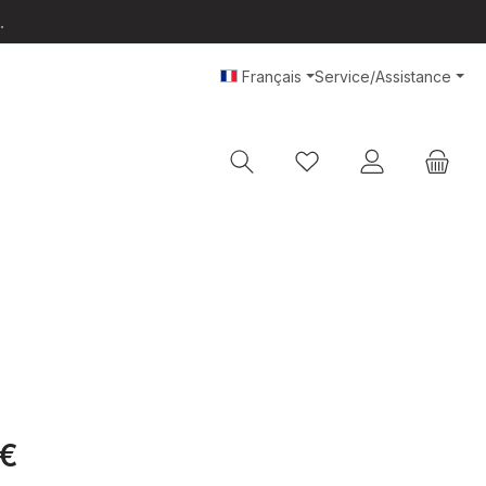
.
Français
Service/Assistance
Vous avez 0 articles da
r :
 €