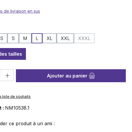
is de livraison en sus
nez
XS
S
M
L
XL
XXL
XXXL
(Cette option n'est pas 
es tailles
roduit : Entrez la quantité souhaitée ou utilisez les boutons pour au
Ajouter au panier
a liste de souhaits
t :
NM10538.1
r ce produit à un ami :