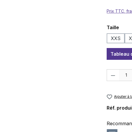
Prix TTC, fra
Sélection
Taille
XXS
Tableau d
Quantité de p
Ajouter à l
Réf. produi
Recommande