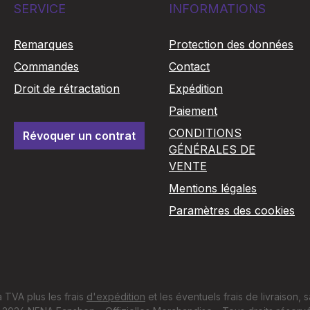
cert
SERVICE
INFORMATIONS
es - 24
*
Remarques
Protection des données
clus
Commandes
Contact
s
 inclus
Droit de rétractation
Expédition
Paiement
CONDITIONS
Révoquer un contrat
GÉNÉRALES DE
VENTE
Mentions légales
Paramètres des cookies
a TVA plus les frais
d'expédition
et les éventuels frais de livraison, s