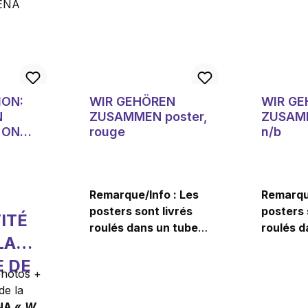
ION:
WIR GEHÖREN
WIR G
N
ZUSAMMEN poster,
ZUSAMM
 ON
rouge
n/b
NENA
Remarque/Info : Les
Remarque
posters sont livrés
posters 
ITÉ
roulés dans un tube
roulés d
LA
d'expédition et ne
d'expédi
peuvent pas être
peuvent
E DE
photos +
envoyés avec d'autres
envoyés
de la
articles. Des frais
articles.
NA «
Wir