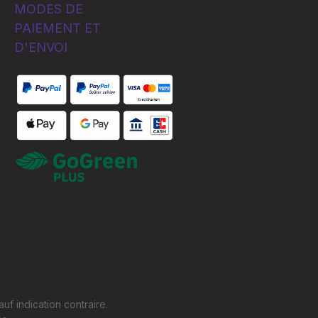
MODES DE
PAIEMENT ET
D'ENVOI
Custom image 1
Custom image 1
auf indication contraire.