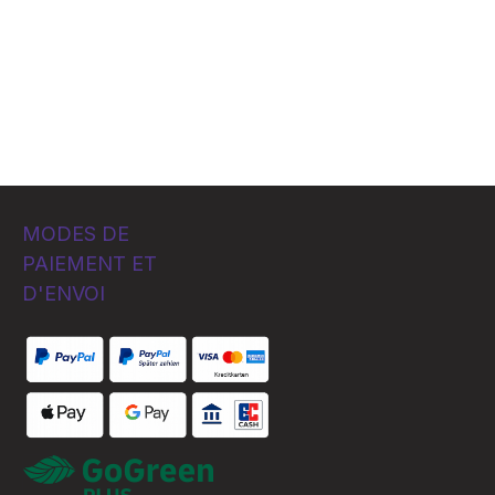
MODES DE
PAIEMENT ET
D'ENVOI
Custom image 1