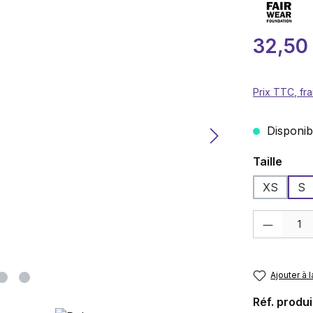
Prix de ven
32,50
Prix TTC, fra
Disponibl
Sélection
Taille
XS
S
Quantité de p
Ajouter à l
Réf. produi