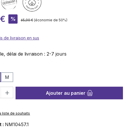
te :
 €
%
Prix régulier :
65,00 €
(économie de 50%)
is de livraison en sus
e, délai de livraison : 2-7 jours
nez
M
roduit : Entrez la quantité souhaitée ou utilisez les boutons pour au
Ajouter au panier
a liste de souhaits
t :
NM10457.1