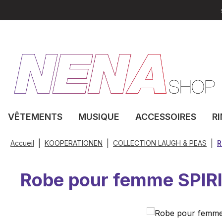
sser au contenu principal
Passer à la recherche
Passer à la navigation principale
VÊTEMENTS
MUSIQUE
ACCESSOIRES
R
|
|
|
Accueil
KOOPERATIONEN
COLLECTION LAUGH & PEAS
R
Robe pour femme SPIR
Ignorer la galerie d'images