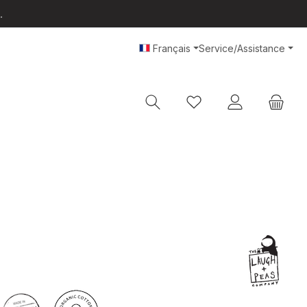
.
Français
Service/Assistance
Vous avez 0 articles da