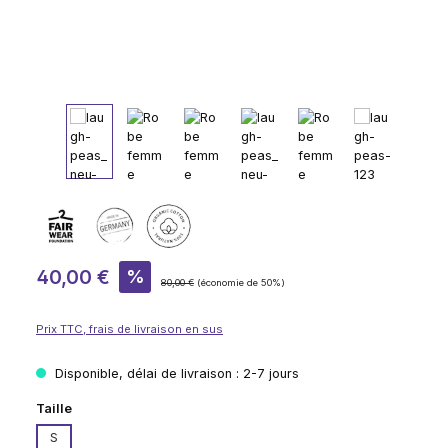
Prix de vente :
40,00 €
%
Prix régulier :
80,00 €
(économie de 50%)
Prix TTC, frais de livraison en sus
Disponible, délai de livraison : 2-7 jours
Sélectionnez
Taille
S