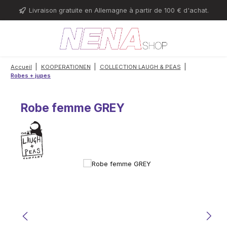
Passer au contenu principal
Livraison gratuite en Allemagne à partir de 100 € d'achat.
|
|
|
Accueil
KOOPERATIONEN
COLLECTION LAUGH & PEAS
Robes + jupes
Robe femme GREY
Ignorer la galerie d'images