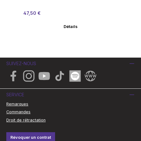
Prix de vente :
Prix régulier :
Pr
47,50 €
30
Détails
SUIVEZ-NOUS
Facebook
Instagram
YouTube
TikTok
Spotify
Website
SERVICE
Remarques
Commandes
Droit de rétractation
Révoquer un contrat