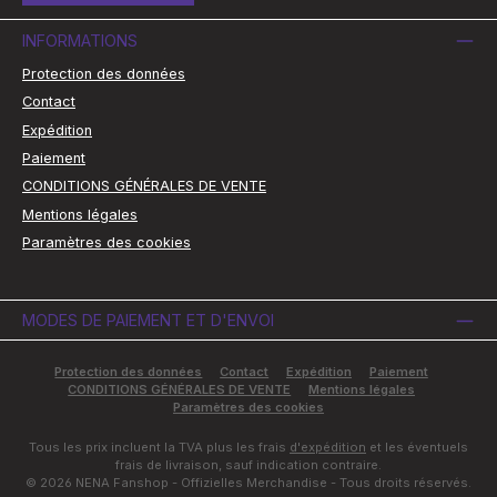
INFORMATIONS
Protection des données
Contact
Expédition
Paiement
CONDITIONS GÉNÉRALES DE VENTE
Mentions légales
Paramètres des cookies
MODES DE PAIEMENT ET D'ENVOI
Protection des données
Contact
Expédition
Paiement
CONDITIONS GÉNÉRALES DE VENTE
Mentions légales
Paramètres des cookies
Tous les prix incluent la TVA plus les frais
d'expédition
et les éventuels
frais de livraison, sauf indication contraire.
© 2026 NENA Fanshop - Offizielles Merchandise - Tous droits réservés.