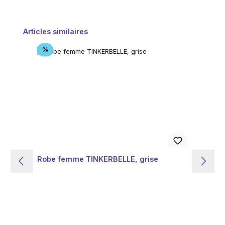
Ignorer la galerie de produits
Articles similaires
Réduction
%
Robe femme TINKERBELLE, grise
R