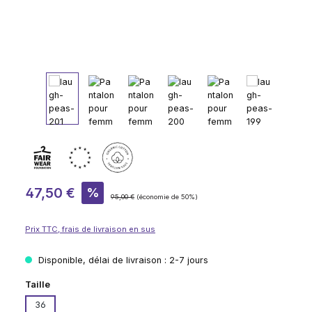
Prix de vente :
47,50 €
%
Prix régulier :
95,00 €
(économie de 50%)
Prix TTC, frais de livraison en sus
Disponible, délai de livraison : 2-7 jours
Sélectionnez
Taille
36