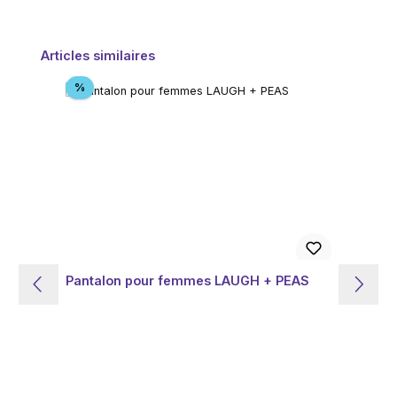
Ignorer la galerie de produits
Articles similaires
Réduction
%
Pantalon pour femmes LAUGH + PEAS
Pa