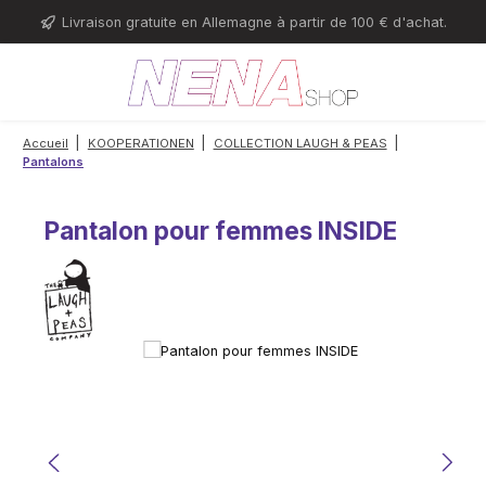
Passer au contenu principal
Livraison gratuite en Allemagne à partir de 100 € d'achat.
|
|
|
Accueil
KOOPERATIONEN
COLLECTION LAUGH & PEAS
Pantalons
Pantalon pour femmes INSIDE
Ignorer la galerie d'images