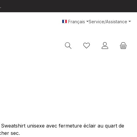
.
Français
Service/Assistance
Vous avez 0 articles da
 Sweatshirt unisexe avec fermeture éclair au quart de
cher sec.