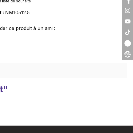
a liste de souhaits
t :
NM10512.5
r ce produit à un ami :
t"