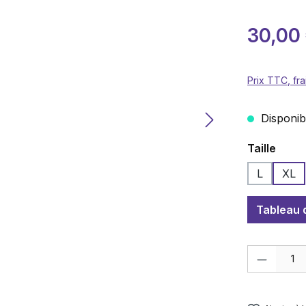
Prix de ven
30,00
Prix TTC, fra
Disponibl
Sélection
Taille
L
XL
Tableau d
Quantité de p