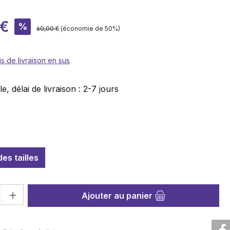
te :
 €
%
Prix régulier :
60,00 €
(économie de 50%)
is de livraison en sus
e, délai de livraison : 2-7 jours
nez
es tailles
roduit : Entrez la quantité souhaitée ou utilisez les boutons pour au
Ajouter au panier