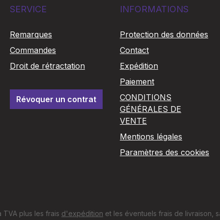
SERVICE
INFORMATIONS
Remarques
Protection des données
Commandes
Contact
Droit de rétractation
Expédition
Paiement
CONDITIONS
Révoquer un contrat
GÉNÉRALES DE
VENTE
Mentions légales
Paramètres des cookies
a TVA plus les frais
d'expédition
et les éventuels frais de livraison, s