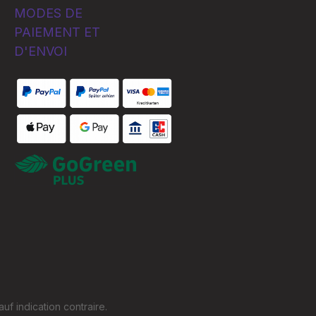
MODES DE
PAIEMENT ET
D'ENVOI
Custom image 1
Custom image 1
auf indication contraire.