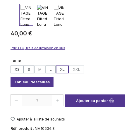
Prix régulier :
40,00 €
Prix TTC, frais de livraison en sus
Sélectionnez
Taille
XS
S
M
L
XL
XXL
(Cette option n'est pas disponible pour le moment.)
(Cette option n'est pas disponib
Tableau des tailles
Quantité de produit : Entrez la quantité souhaitée ou utilisez les boutons
Ajouter au panier
Ajouter à la liste de souhaits
Réf. produit :
NM10534.3