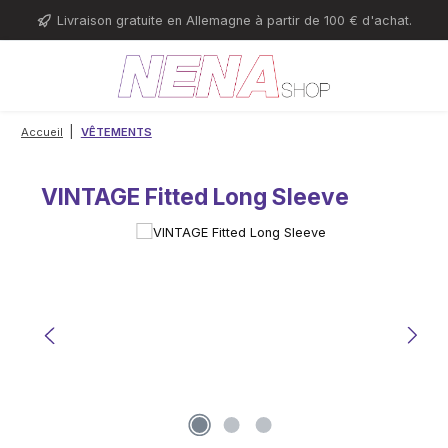
Passer au contenu principal
Livraison gratuite en Allemagne à partir de 100 € d'achat.
|
Accueil
VÊTEMENTS
VINTAGE Fitted Long Sleeve
Ignorer la galerie d'images