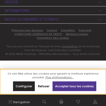
SERVICE
INFORMATIONS
MODES DE PAIEMENT ET D'ENVOI
Protection des données
Contact
Expédition
Paiement
CONDITIONS GÉNÉRALES DE VENTE
Mentions légales
Paramètres des cookies
Tous les prix incluent la TVA plus les frais
d'expédition
et les éventuels
frais de livraison, sauf indication contraire.
© 2026 NENA Fanshop - Offizielles Merchandise - Tous droits réservés.
Ce site Web utilise des cookies pour garantir la meilleure expérience
possible.
Plus d'informations...
Configurer
Refuser
Accepter tous les cookies
Vous avez 0 artic
Navigation