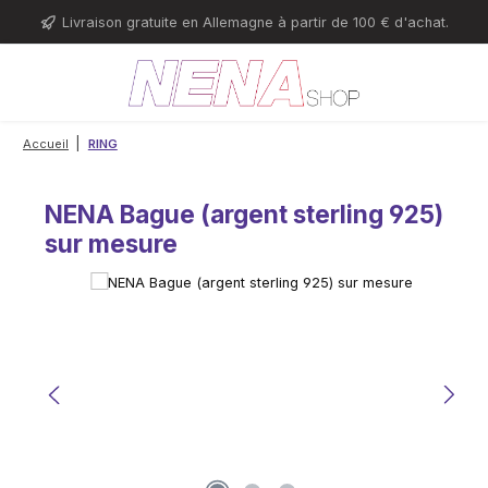
Passer au contenu principal
Livraison gratuite en Allemagne à partir de 100 € d'achat.
|
Accueil
RING
NENA Bague (argent sterling 925)
sur mesure
Ignorer la galerie d'images