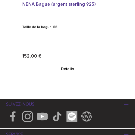
NENA Bague (argent sterling 925)
Taille de la bague:
55
Prix régulier :
152,00 €
Détails
SUIVEZ-NOUS
Facebook
Instagram
YouTube
TikTok
Spotify
Website
SERVICE