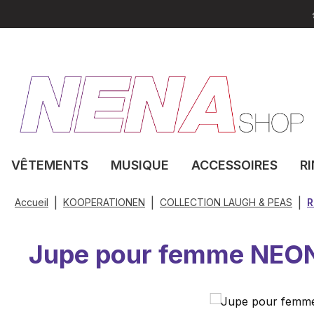
sser au contenu principal
Passer à la recherche
Passer à la navigation principale
VÊTEMENTS
MUSIQUE
ACCESSOIRES
R
|
|
|
Accueil
KOOPERATIONEN
COLLECTION LAUGH & PEAS
R
Jupe pour femme NEO
Ignorer la galerie d'images