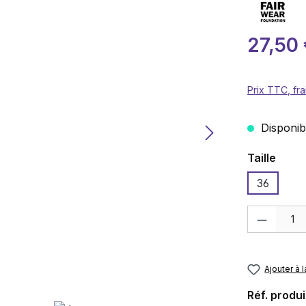
Prix de ven
27,50
Prix TTC, fra
Disponibl
Sélection
Taille
36
Quantité de p
Ajouter à l
Réf. produi