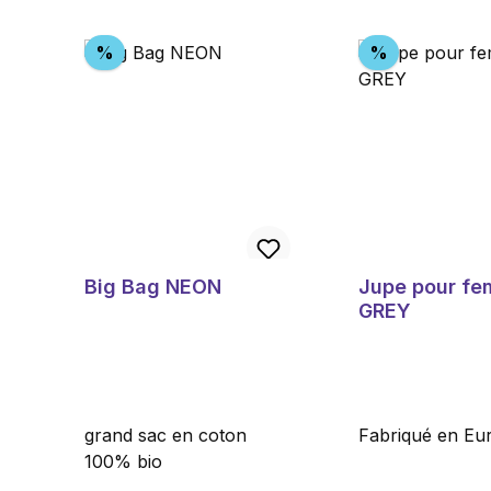
Ignorer la galerie de produits
Réduction
Réduction
%
%
Big Bag NEON
Jupe pour f
GREY
grand sac en coton
Fabriqué en Eu
100% bio