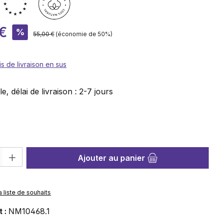
te :
 €
%
Prix régulier :
55,00 €
(économie de 50%)
is de livraison en sus
e, délai de livraison : 2-7 jours
nez
roduit : Entrez la quantité souhaitée ou utilisez les boutons pour au
Ajouter au panier
a liste de souhaits
t :
NM10468.1