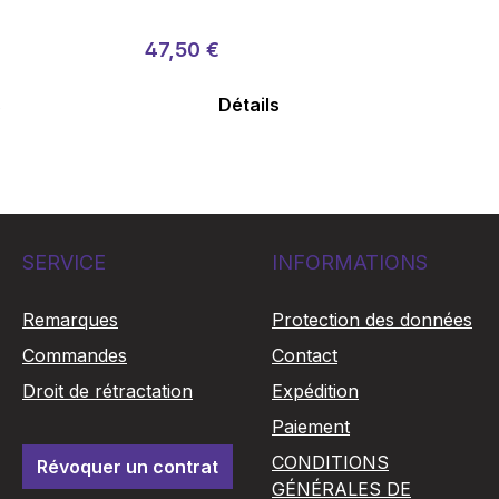
lier :
Prix régulier :
Prix de vente :
47,50 €
s
Détails
SERVICE
INFORMATIONS
Remarques
Protection des données
Commandes
Contact
Droit de rétractation
Expédition
Paiement
CONDITIONS
Révoquer un contrat
GÉNÉRALES DE