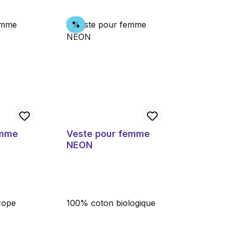
Réduction
%
emme
Veste pour femme
NEON
rope
100% coton biologique