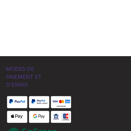
MODES DE
PAIEMENT ET
D'ENVOI
Custom image 1