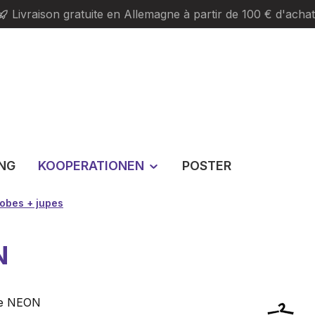
Livraison gratuite en Allemagne à partir de 100 € d'achat
ING
KOOPERATIONEN
POSTER
obes + jupes
N