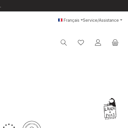
.
Français
Service/Assistance
Vous avez 0 articles da