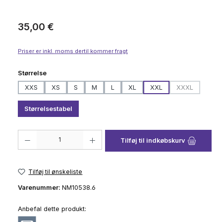
Almindelig pris:
35,00 €
Priser er inkl. moms dertil kommer fragt
Vælg
Størrelse
XXS
XS
S
M
L
XL
XXL
XXXL
(Denne mulighe
Størrelsestabel
Produktmængde: Indtast det ønskede beløb, eller brug knapperne til at 
Tilføj til indkøbskurv
Tilføj til ønskeliste
Varenummer:
NM10538.6
Anbefal dette produkt: