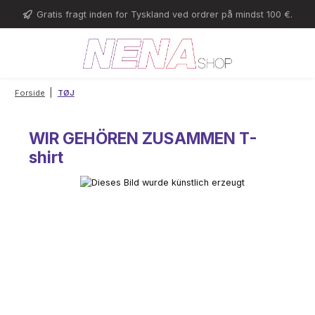
Gå til hovedindhold
Gratis fragt inden for Tyskland ved ordrer på mindst 100 €.
|
Forside
TØJ
WIR GEHÖREN ZUSAMMEN T-
shirt
Spring over billedgalleri