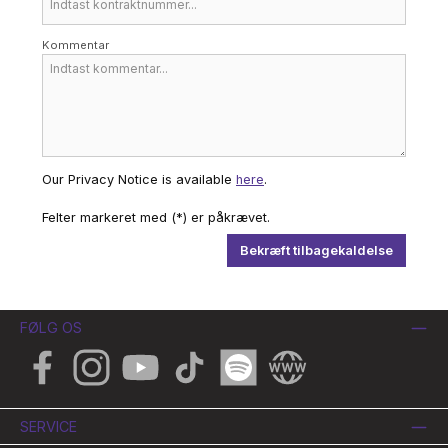
Kommentar
Our Privacy Notice is available
here
.
Felter markeret med (*) er påkrævet.
Bekræft tilbagekaldelse
FØLG OS
Facebook
Instagram
YouTube
TikTok
Spotify
Website
SERVICE