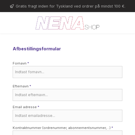
Gå til hovedindhold
Gratis fragt inden for Tyskland ved ordrer på mindst 100 €.
Afbestillingsformular
Fornavn
*
Efternavn
*
Email adresse
*
Kontraktnummer (ordrenummer, abonnementsnummer,...)
*