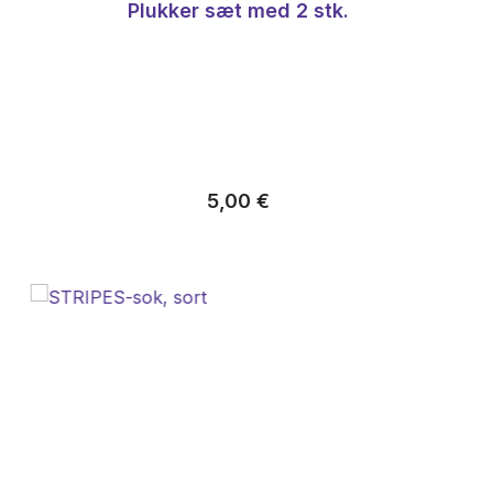
Plukker sæt med 2 stk.
Almindelig pris:
5,00 €