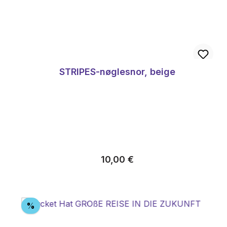
STRIPES-nøglesnor, beige
Almindelig pris:
10,00 €
Rabat
%