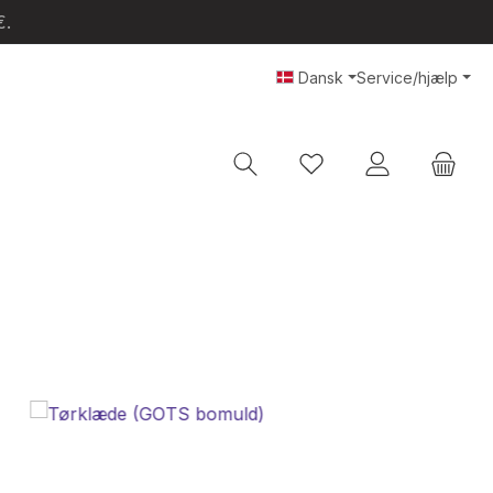
€.
Dansk
Service/hjælp
Du har 0 ønskeliste var