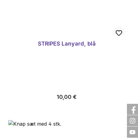
STRIPES Lanyard, blå
Almindelig pris:
10,00 €