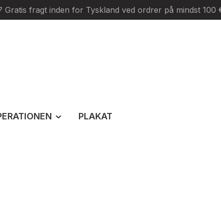
Gratis fragt inden for Tyskland ved ordrer på mindst 100 
PERATIONEN
PLAKAT