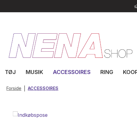
til hovedindhold
Spring til søgning
Gå til hovednavigation
TØJ
MUSIK
ACCESSOIRES
RING
KOO
|
Forside
ACCESSOIRES