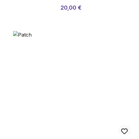
Almindelig pris:
Salgspris:
20,00 €