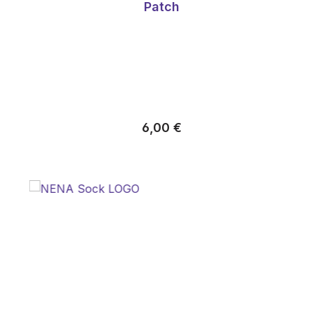
Patch
Almindelig pris:
6,00 €