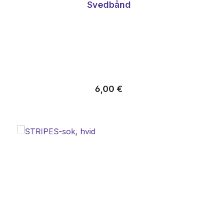
Svedbånd
Almindelig pris:
6,00 €