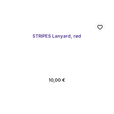
STRIPES Lanyard, rød
Almindelig pris:
10,00 €