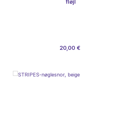
fløjl
Almindelig pris:
Salgspris:
20,00 €