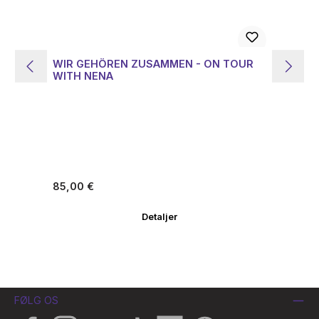
WIR GEHÖREN ZUSAMMEN - ON TOUR
LI
WITH NENA
Z
Almindelig pris:
Alm
85,00 €
13
Detaljer
FØLG OS