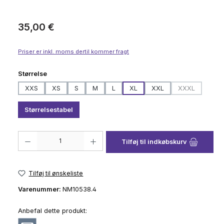
Almindelig pris:
35,00 €
Priser er inkl. moms dertil kommer fragt
Vælg
Størrelse
XXS
XS
S
M
L
XL
XXL
XXXL
(Denne mulighe
Størrelsestabel
Produktmængde: Indtast det ønskede beløb, eller brug knapperne til at 
Tilføj til indkøbskurv
Tilføj til ønskeliste
Varenummer:
NM10538.4
Anbefal dette produkt: