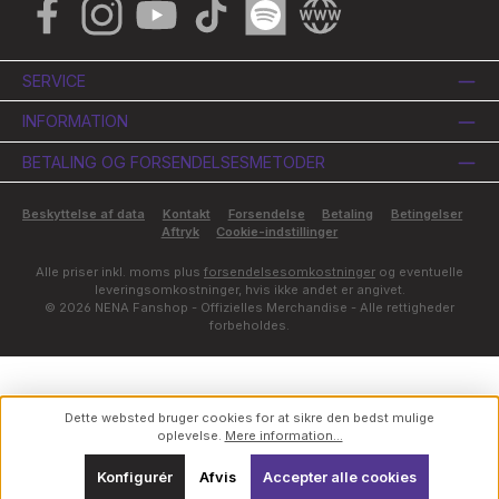
Facebook
Instagram
YouTube
TikTok
Spotify
Website
SERVICE
INFORMATION
BETALING OG FORSENDELSESMETODER
Beskyttelse af data
Kontakt
Forsendelse
Betaling
Betingelser
Aftryk
Cookie-indstillinger
Alle priser inkl. moms plus
forsendelsesomkostninger
og eventuelle
leveringsomkostninger, hvis ikke andet er angivet.
© 2026 NENA Fanshop - Offizielles Merchandise - Alle rettigheder
forbeholdes.
Dette websted bruger cookies for at sikre den bedst mulige
oplevelse.
Mere information...
Konfigurér
Afvis
Accepter alle cookies