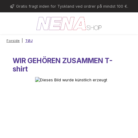
Gå til hovedindhold
Gratis fragt inden for Tyskland ved ordrer på mindst 100 €.
|
Forside
TØJ
WIR GEHÖREN ZUSAMMEN T-
shirt
Spring over billedgalleri