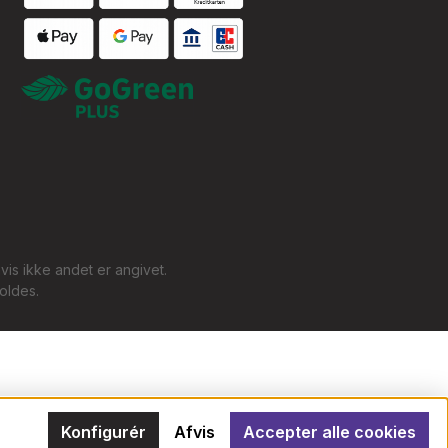
Custom image 1
Custom image 1
is ikke andet er angivet.
oldes.
Konfigurér
Afvis
Accepter alle cookies