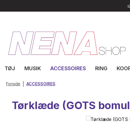
til hovedindhold
Spring til søgning
Gå til hovednavigation
TØJ
MUSIK
ACCESSOIRES
RING
KOO
|
Forside
ACCESSOIRES
Tørklæde (GOTS bomul
Spring over billedgalleri