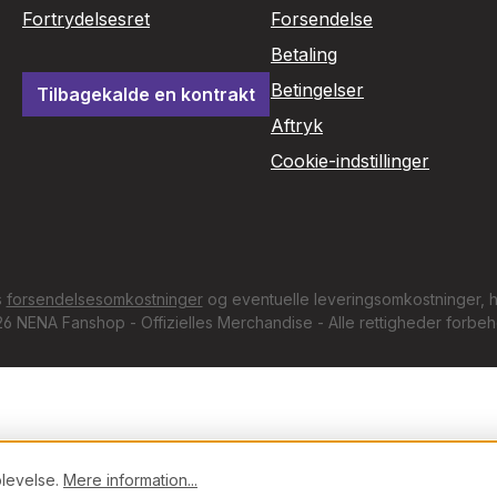
Fortrydelsesret
Forsendelse
Betaling
Betingelser
Tilbagekalde en kontrakt
Aftryk
Cookie-indstillinger
s
forsendelsesomkostninger
og eventuelle leveringsomkostninger, hv
6 NENA Fanshop - Offizielles Merchandise - Alle rettigheder forbeh
plevelse.
Mere information...