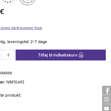
ris:
 €
l. moms dertil kommer fragt
ig, leveringstid: 2-7 dage
e: Indtast det ønskede beløb, eller brug knapperne til at øge el
Tilføj til indkøbskurv
ønskeliste
er:
NM10492
te produkt: