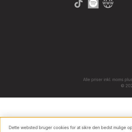
TikTok
Spotify
Website
Alle priser inkl. moms plu
© 202
Dette websted bruger cookies for at sikre den bedst mulige o