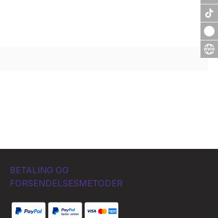
BETALING OG
FORSENDELSESMETODER