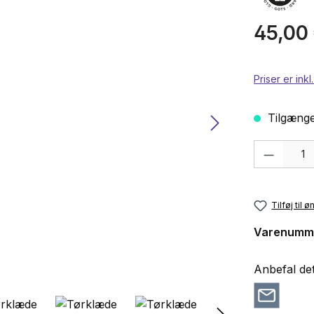
Almindelig p
45,00
Priser er ink
Tilgængel
Produktmængd
Tilføj til 
Varenumm
Anbefal det