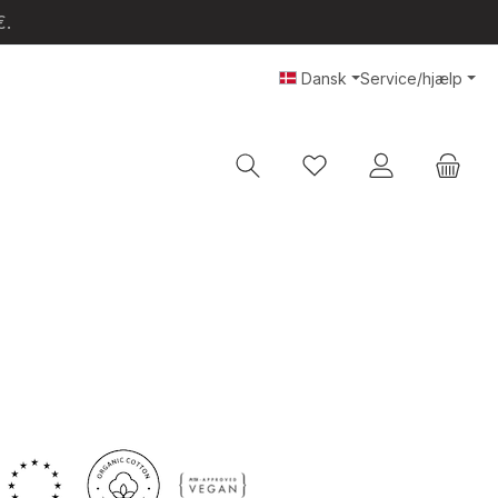
€.
Dansk
Service/hjælp
Du har 0 ønskeliste var