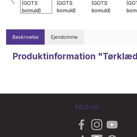
Beskrivelse
Ejendomme
Produktinformation "Tørklæ
FØLG OS
Facebook
Instagram
YouTube