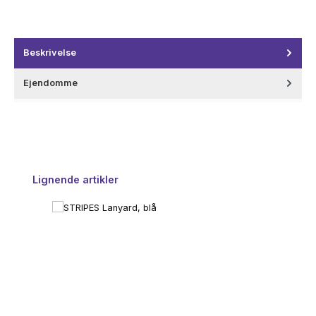
Beskrivelse
Ejendomme
Spring produktgalleriet over
Lignende artikler