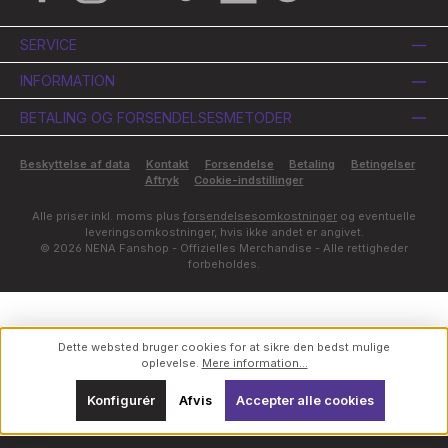
SERVICE
INFORMATION
BETALING OG FORSENDELSESMETODER
Beskyttelse af data
Kontakt
Forsendelse
Betaling
Betingelser
Aftryk
Cookie-indstillinger
Alle priser inkl. moms plus
forsendelsesomkostninger
og eventuelle
leveringsomkostninger, hvis ikke andet er angivet.
© 2026 NENA Fanshop - Offizielles Merchandise - Alle rettigheder
forbeholdes.
Dette websted bruger cookies for at sikre den bedst mulige
oplevelse.
Mere information...
Konfigurér
Afvis
Accepter alle cookies