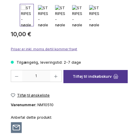
Almindelig pris:
10,00 €
Priser er inkl. moms dertil kommer fragt
Tilgængelig, leveringstid: 2-7 dage
Produktmængde: Indtast det ønskede beløb, eller brug knapperne til at 
Tilføj til indkøbskurv
Tilføj til ønskeliste
Varenummer:
NM10510
Anbefal dette produkt: