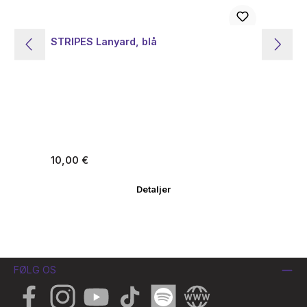
STRIPES Lanyard, blå
ST
Almindelig pris:
Alm
10,00 €
10
Detaljer
FØLG OS
Facebook
Instagram
YouTube
TikTok
Spotify
Website