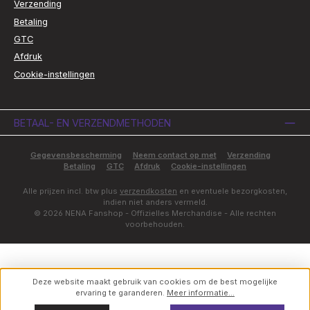
Verzending
Betaling
GTC
Afdruk
Cookie-instellingen
BETAAL- EN VERZENDMETHODEN
Gegevensbescherming
Neem contact op met
Verzending
Betaling
GTC
Afdruk
Cookie-instellingen
Alle prijzen incl. btw plus
verzendkosten
en eventuele bezorgkosten,
indien niet anders vermeld.
© 2026 NENA Fanshop - Offizielles Merchandise - Alle rechten
voorbehouden.
Deze website maakt gebruik van cookies om de best mogelijke
ervaring te garanderen.
Meer informatie...