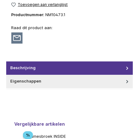
Toevoegen aan verlanglijst
Productnummer:
NM10473.1
Raad dit product aan:
Beschrijving
Eigenschappen
Productgalerij overslaan
Vergelijkbare artikelen
Korting
%