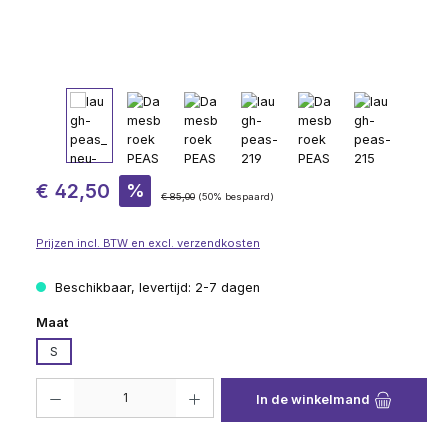
Verkoopprijs:
€ 42,50
%
Normale prijs:
€ 85,00
(50% bespaard)
Prijzen incl. BTW en excl. verzendkosten
Beschikbaar, levertijd: 2-7 dagen
Selecteer
Maat
S
Producthoeveelheid: Voer de gewenste hoeveelheid in of gebruik de knop
In de winkelmand