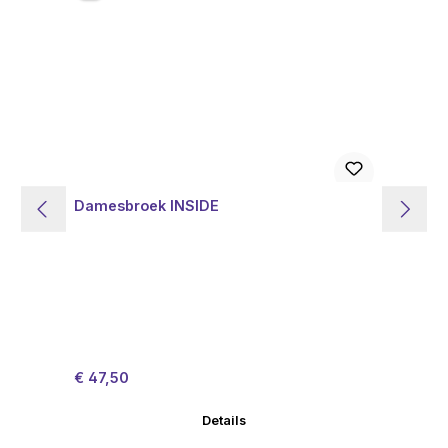
Damesbroek INSIDE
Da
Verkoopprijs:
Normale prijs:
Ve
€ 47,50
€ 
Details