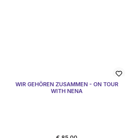
WIR GEHÖREN ZUSAMMEN - ON TOUR
WITH NENA
Normale prijs:
€ 85,00