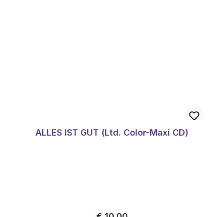
ALLES IST GUT (Ltd. Color-Maxi CD)
Normale prijs:
€ 10,00