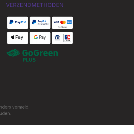
VERZENDMETHODEN
Custom image 1
Custom image 1
nders vermeld.
ouden.