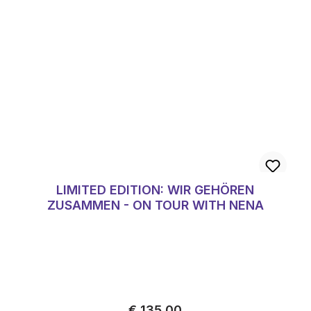
LIMITED EDITION: WIR GEHÖREN
ZUSAMMEN - ON TOUR WITH NENA
Normale prijs:
€ 135,00