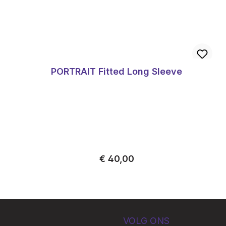
PORTRAIT Fitted Long Sleeve
Normale prijs:
€ 40,00
VOLG ONS