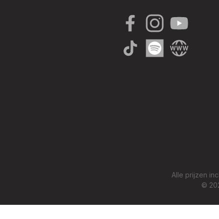
Facebook
Instagram
YouTube
TikTok
Spotify
Website
Alle prijzen in
© 202