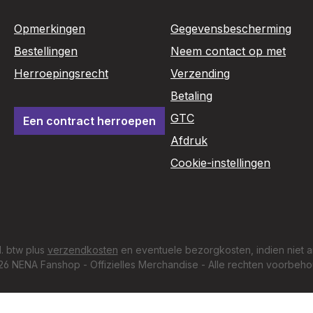
Opmerkingen
Gegevensbescherming
Bestellingen
Neem contact op met
Herroepingsrecht
Verzending
Betaling
GTC
Een contract herroepen
Afdruk
Cookie-instellingen
cl. btw plus
verzendkosten
en eventuele bezorgkosten, indien niet a
6 NENA Fanshop - Offizielles Merchandise - Alle rechten voorbeh