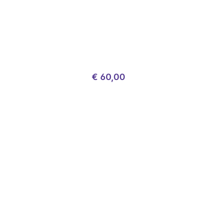
Normale prijs:
Verkoopprijs:
€ 60,00