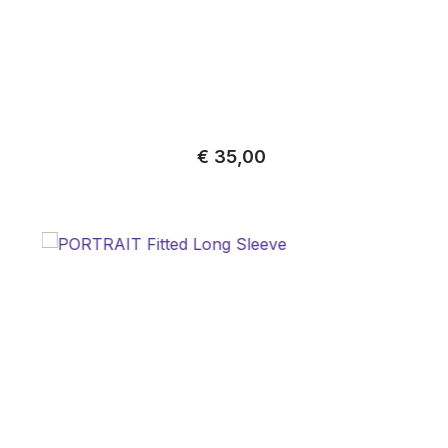
Normale prijs:
€ 35,00