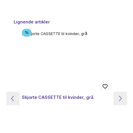
Spring produktgalleriet over
Lignende artikler
Rabat
%
Skjorte CASSETTE til kvinder, grå
Ne