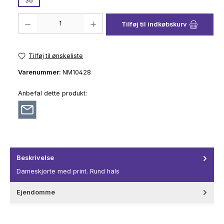
36
Produktmængde: Indtast det ønskede beløb, eller brug knapperne til at 
Tilføj til indkøbskurv
Tilføj til ønskeliste
Varenummer:
NM10428
Anbefal dette produkt:
Beskrivelse
Dameskjorte med print. Rund hals
Ejendomme