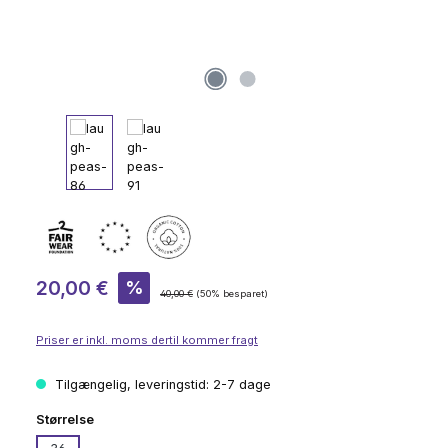
Salgspris:
20,00 €
%
Almindelig pris:
40,00 €
(50% besparet)
Priser er inkl. moms dertil kommer fragt
Tilgængelig, leveringstid: 2-7 dage
Vælg
Størrelse