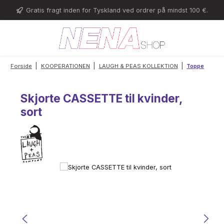
Gå til hovedindhold
Gratis fragt inden for Tyskland ved ordrer på mindst 100 €.
|
|
|
Forside
KOOPERATIONEN
LAUGH & PEAS KOLLEKTION
Toppe
Skjorte CASSETTE til kvinder,
sort
Spring over billedgalleri