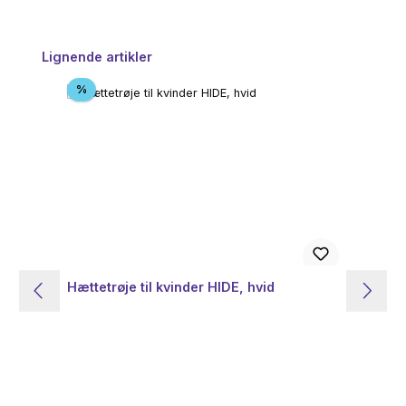
Spring produktgalleriet over
Lignende artikler
Rabat
%
Hættetrøje til kvinder HIDE, hvid
Hæ