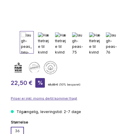
Salgspris:
22,50 €
%
Almindelig pris:
45,00 €
(50% besparet)
Priser er inkl. moms dertil kommer fragt
Tilgængelig, leveringstid: 2-7 dage
Vælg
Størrelse
36