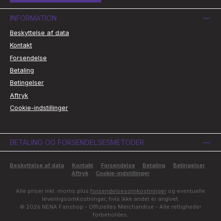
INFORMATION
Beskyttelse af data
Kontakt
Forsendelse
Betaling
Betingelser
Aftryk
Cookie-indstillinger
BETALING OG FORSENDELSESMETODER
Beskyttelse af data
Kontakt
Forsendelse
Betaling
Betingelser
Aftryk
Cookie-indstillinger
Alle priser inkl. moms plus
forsendelsesomkostninger
og eventuelle
leveringsomkostninger, hvis ikke andet er angivet.
© 2026 NENA Fanshop - Offizielles Merchandise - Alle rettigheder
forbeholdes.