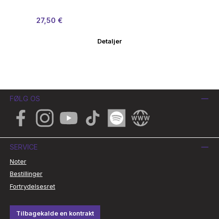
Salgspris:
Almindelig pris:
Sa
27,50 €
30
Detaljer
FØLG OS
Facebook
Instagram
YouTube
TikTok
Spotify
Website
SERVICE
Noter
Bestillinger
Fortrydelsesret
Tilbagekalde en kontrakt