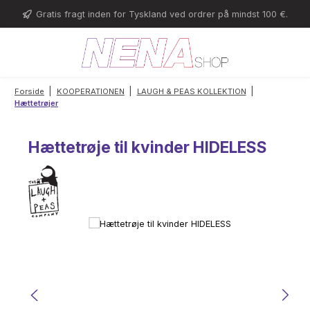
Gå til hovedindhold
Gratis fragt inden for Tyskland ved ordrer på mindst 100 €.
|
|
|
Forside
KOOPERATIONEN
LAUGH & PEAS KOLLEKTION
Hættetrøjer
Hættetrøje til kvinder HIDELESS
Spring over billedgalleri