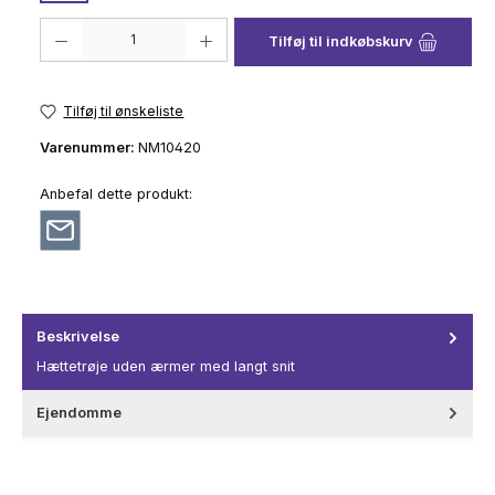
Produktmængde: Indtast det ønskede beløb, eller brug knapperne til at 
Tilføj til indkøbskurv
Tilføj til ønskeliste
Varenummer:
NM10420
Anbefal dette produkt:
Beskrivelse
Hættetrøje uden ærmer med langt snit
Ejendomme