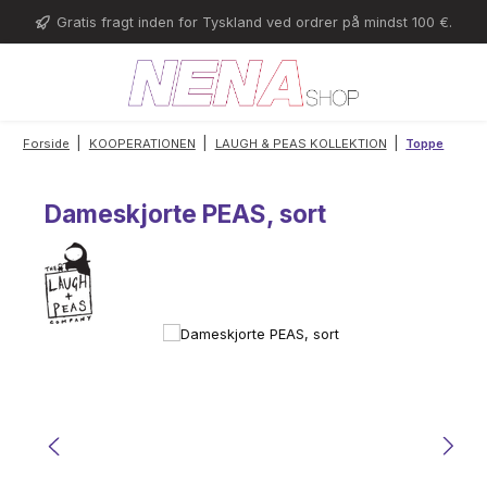
Gå til hovedindhold
Gratis fragt inden for Tyskland ved ordrer på mindst 100 €.
|
|
|
Forside
KOOPERATIONEN
LAUGH & PEAS KOLLEKTION
Toppe
Dameskjorte PEAS, sort
Spring over billedgalleri