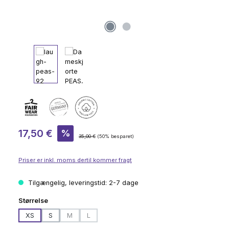
Salgspris:
17,50 €
%
Almindelig pris:
35,00 €
(50% besparet)
Priser er inkl. moms dertil kommer fragt
Tilgængelig, leveringstid: 2-7 dage
Vælg
Størrelse
XS
S
M
L
(Denne mulighed er i øjeblikket ikke tilgængelig.)
(Denne mulighed er i øjeblikket ikke tilgængelig.)