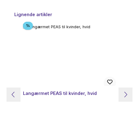
Spring produktgalleriet over
Lignende artikler
Rabat
%
Langærmet PEAS til kvinder, hvid
Ne