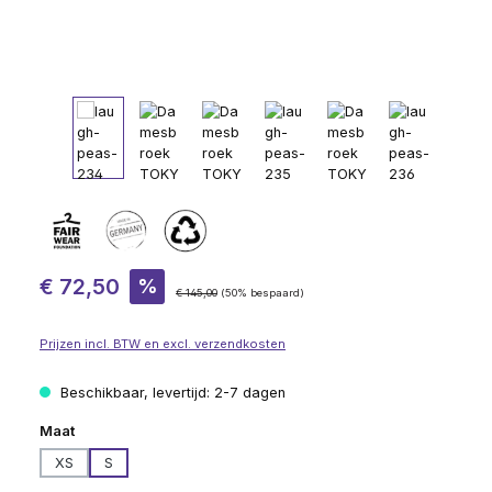
Verkoopprijs:
€ 72,50
%
Normale prijs:
€ 145,00
(50% bespaard)
Prijzen incl. BTW en excl. verzendkosten
Beschikbaar, levertijd: 2-7 dagen
Selecteer
Maat
XS
S