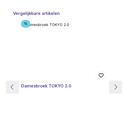
Productgalerij overslaan
Vergelijkbare artikelen
Korting
%
Damesbroek TOKYO 2.0
Da