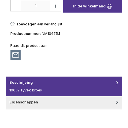
Producthoeveelheid: Voer de gewenste hoeveelheid in of gebruik de knop
In de winkelmand
Toevoegen aan verlanglijst
Productnummer:
NM10475.1
Raad dit product aan:
Beschrijving
100% Tyvek broek
Eigenschappen