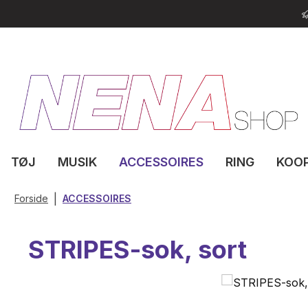
til hovedindhold
Spring til søgning
Gå til hovednavigation
TØJ
MUSIK
ACCESSOIRES
RING
KOO
|
Forside
ACCESSOIRES
STRIPES-sok, sort
Spring over billedgalleri