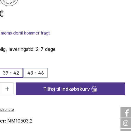
ris:
€
l. moms dertil kommer fragt
ig, leveringstid: 2-7 dage
39 - 42
43 - 46
e: Indtast det ønskede beløb, eller brug knapperne til at øge el
Tilføj til indkøbskurv
ønskeliste
er:
NM10503.2