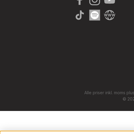
Facebook
Instagram
YouTube
TikTok
Spotify
Website
Alle priser inkl. moms plu
© 202