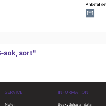
Anbefal det
-sok, sort"
SERVICE
INFORMATION
Noter
Beskyttelse af data