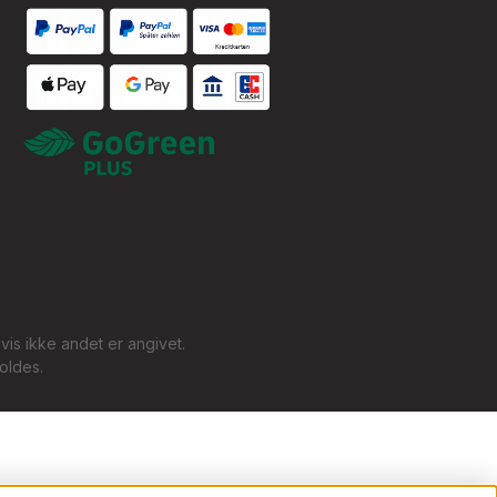
Custom image 1
Custom image 1
is ikke andet er angivet.
oldes.