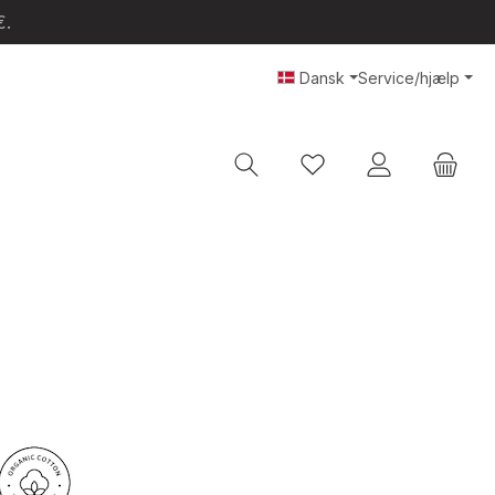
€.
Dansk
Service/hjælp
Du har 0 ønskeliste var