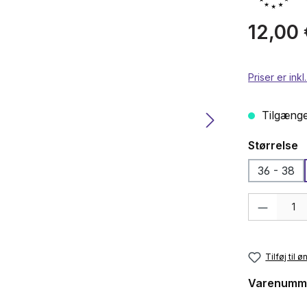
Almindelig p
12,00 
Priser er ink
Tilgængel
Vælg
Størrelse
36 - 38
Produktmængd
Tilføj til 
Varenumm