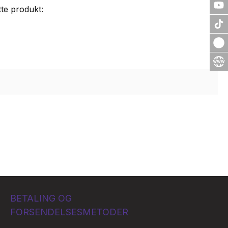
te produkt:
BETALING OG
FORSENDELSESMETODER