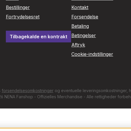
Bestillinger
Kontakt
Fortrydelsesret
Forsendelse
Betaling
Betingelser
Tilbagekalde en kontrakt
Aftryk
Cookie-indstillinger
s
forsendelsesomkostninger
og eventuelle leveringsomkostninger, hv
6 NENA Fanshop - Offizielles Merchandise - Alle rettigheder forbeh