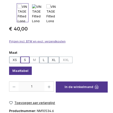
Normale prijs:
€ 40,00
Prijzen incl. BTW en excl. verzendkosten
Selecteer
Maat
XS
S
M
L
XL
XXL
(Deze optie is momenteel niet beschikbaar.)
(Deze optie is momenteel niet be
Maattabel
Producthoeveelheid: Voer de gewenste hoeveelheid in of gebruik de knop
In de winkelmand
Toevoegen aan verlanglijst
Productnummer:
NM10534.6