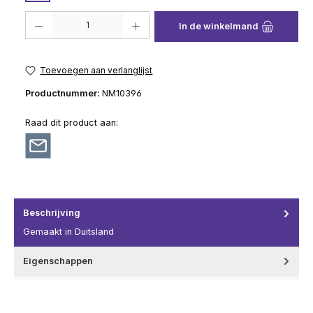
Producthoeveelheid: Voer de gewenste hoeveelheid in of gebruik de knop
In de winkelmand
Toevoegen aan verlanglijst
Productnummer:
NM10396
Raad dit product aan:
Beschrijving
Gemaakt in Duitsland
Eigenschappen