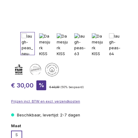
Verkoopprijs:
€ 30,00
%
Normale prijs:
€ 60,00
(50% bespaard)
Prijzen incl. BTW en excl. verzendkosten
Beschikbaar, levertijd: 2-7 dagen
Selecteer
Maat
S