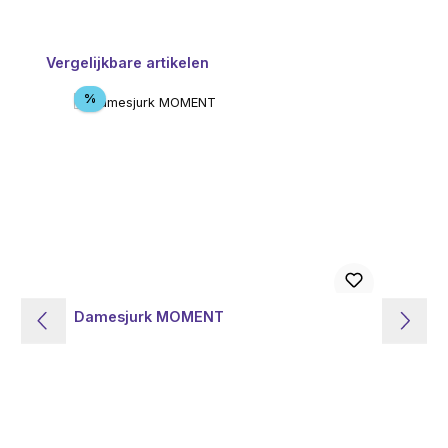
Productgalerij overslaan
Vergelijkbare artikelen
Korting
%
Damesjurk MOMENT
Da