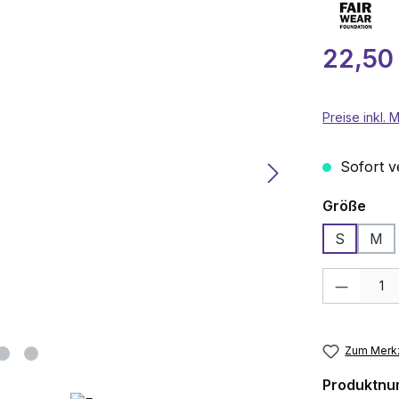
Verkaufspre
22,50
Preise inkl.
Sofort ve
aus
Größe
S
M
Produkt Anza
Zum Merkz
Produktn