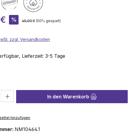
is:
 €
%
Regulärer Preis:
45,00 €
(50% gespart)
 MwSt. zzgl. Versandkosten
rfügbar, Lieferzeit: 3-5 Tage
wählen
hl: Gib den gewünschten Wert ein oder benutze die Schaltflächen 
In den Warenkorb
ettel hinzufügen
ummer:
NM10464.1