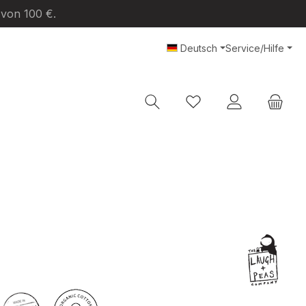
 von 100 €.
Deutsch
Service/Hilfe
Du hast 0 Produkte au