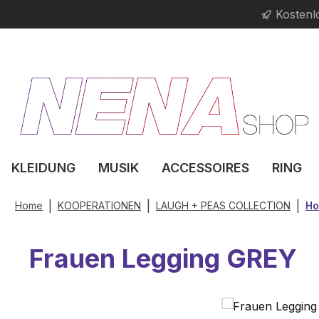
Kostenl
m Hauptinhalt springen
Zur Suche springen
Zur Hauptnavigation springen
KLEIDUNG
MUSIK
ACCESSOIRES
RING
|
|
|
Home
KOOPERATIONEN
LAUGH + PEAS COLLECTION
Ho
Frauen Legging GREY
Bildergalerie überspringen