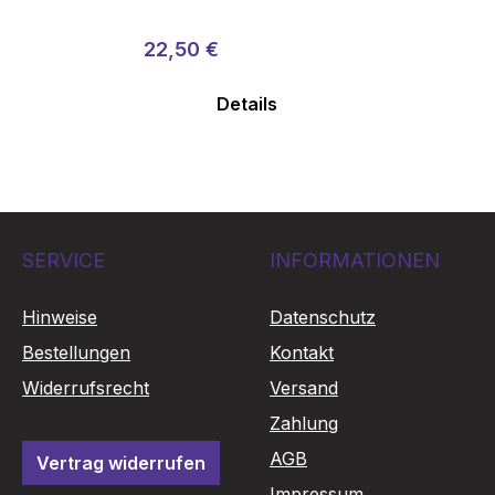
r Preis:
Regulärer Preis:
Verkaufspreis:
22,50 €
s
Details
SERVICE
INFORMATIONEN
Hinweise
Datenschutz
Bestellungen
Kontakt
Widerrufsrecht
Versand
Zahlung
AGB
Vertrag widerrufen
Impressum