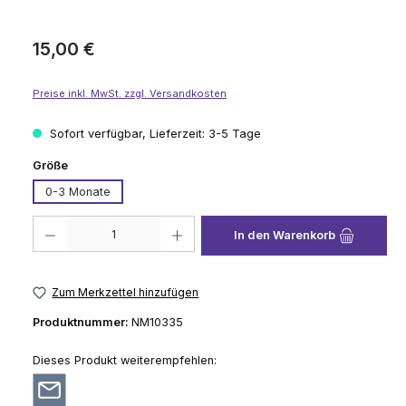
Regulärer Preis:
15,00 €
Preise inkl. MwSt. zzgl. Versandkosten
Sofort verfügbar, Lieferzeit: 3-5 Tage
auswählen
Größe
0-3 Monate
Produkt Anzahl: Gib den gewünschten Wert ein oder benutze die Schaltflä
In den Warenkorb
Zum Merkzettel hinzufügen
Produktnummer:
NM10335
Dieses Produkt weiterempfehlen: