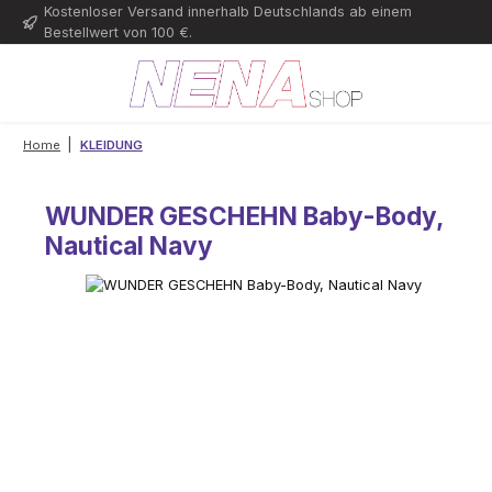
Kostenloser Versand innerhalb Deutschlands ab einem
Zum Hauptinhalt springen
Bestellwert von 100 €.
|
Home
KLEIDUNG
WUNDER GESCHEHN Baby-Body,
Nautical Navy
Bildergalerie überspringen