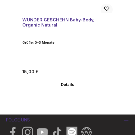
WUNDER GESCHEHN Baby-Body,
Organic Natural
Größe:
0-3 Monate
Regulärer Preis:
15,00 €
Details
FOLGE UNS
Facebook
Instagram
YouTube
TikTok
Spotify
Website