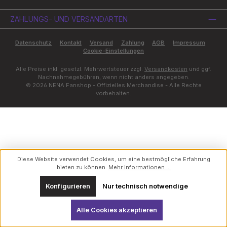
ZAHLUNGS- UND VERSANDARTEN
Datenschutz
Kontakt
Versand
Zahlung
AGB
Impressum
Cookie-Einstellungen
Alle Preise inkl. gesetzl. Mehrwertsteuer zzgl.
Versandkosten
und ggf.
Nachnahmegebühren, wenn nicht anders angegeben.
© 2026 NENA Fanshop - Offizielles Merchandise - Alle Rechte
vorbehalten.
Diese Website verwendet Cookies, um eine bestmögliche Erfahrung
bieten zu können.
Mehr Informationen ...
Konfigurieren
Nur technisch notwendige
Alle Cookies akzeptieren