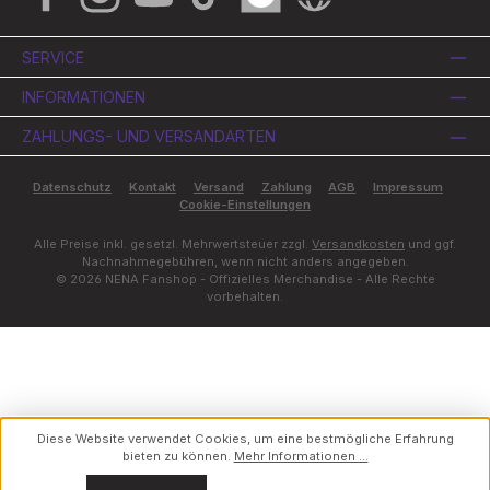
Facebook
Instagram
YouTube
TikTok
Spotify
Website
SERVICE
INFORMATIONEN
ZAHLUNGS- UND VERSANDARTEN
Datenschutz
Kontakt
Versand
Zahlung
AGB
Impressum
Cookie-Einstellungen
Alle Preise inkl. gesetzl. Mehrwertsteuer zzgl.
Versandkosten
und ggf.
Nachnahmegebühren, wenn nicht anders angegeben.
© 2026 NENA Fanshop - Offizielles Merchandise - Alle Rechte
vorbehalten.
Diese Website verwendet Cookies, um eine bestmögliche Erfahrung
bieten zu können.
Mehr Informationen ...