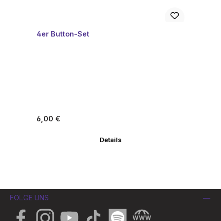
4er Button-Set
Regulärer Preis:
6,00 €
Details
FOLGE UNS