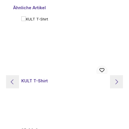
Produktgalerie überspringen
Ähnliche Artikel
KULT T-Shirt
PO