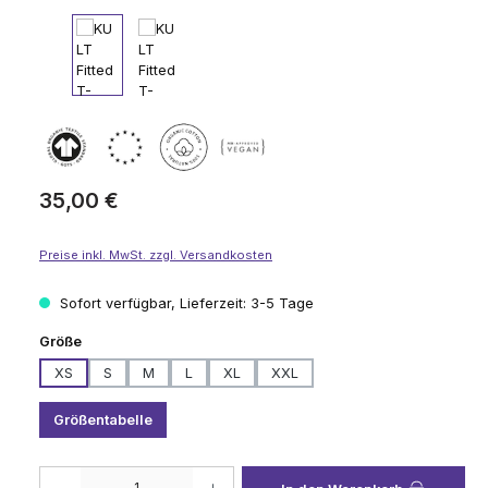
Regulärer Preis:
35,00 €
Preise inkl. MwSt. zzgl. Versandkosten
Sofort verfügbar, Lieferzeit: 3-5 Tage
auswählen
Größe
XS
S
M
L
XL
XXL
Größentabelle
Produkt Anzahl: Gib den gewünschten Wert ein oder benutze die Schaltflä