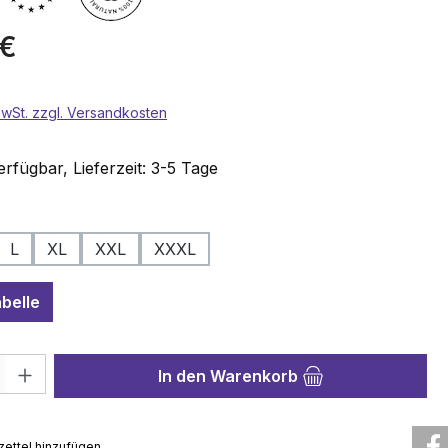
reis:
 €
 MwSt. zzgl. Versandkosten
rfügbar, Lieferzeit: 3-5 Tage
wählen
L
XL
XXL
XXXL
belle
hl: Gib den gewünschten Wert ein oder benutze die Schaltflächen 
In den Warenkorb
ettel hinzufügen