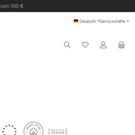
 von 100 €.
Deutsch
Service/Hilfe
Du hast 0 Produkte au