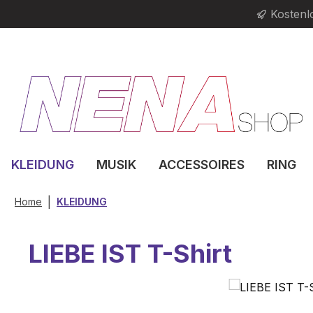
Kostenl
m Hauptinhalt springen
Zur Suche springen
Zur Hauptnavigation springen
KLEIDUNG
MUSIK
ACCESSOIRES
RING
|
Home
KLEIDUNG
LIEBE IST T-Shirt
Bildergalerie überspringen