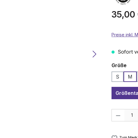
Regulärer P
35,00
Preise inkl.
Sofort ve
aus
Größe
S
M
Größenta
Produkt Anza
Zum Merkz