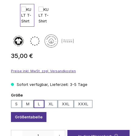
Regulärer Preis:
35,00 €
Preise inkl. MwSt. zzgl. Versandkosten
Sofort verfügbar, Lieferzeit: 3-5 Tage
auswählen
Größe
S
M
L
XL
XXL
XXXL
Größentabelle
Produkt Anzahl: Gib den gewünschten Wert ein oder benutze die Schaltflä