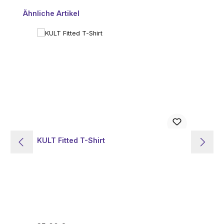
Produktgalerie überspringen
Ähnliche Artikel
KULT Fitted T-Shirt
KU