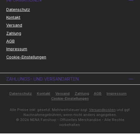
Datenschutz
Kontakt
Versand
Zahlung
AGB
Impressum
Cookie-Einstellungen
ZAHLUNGS- UND VERSANDARTEN
Datenschutz
Kontakt
Versand
Zahlung
AGB
Impressum
Cookie-Einstellungen
Alle Preise inkl. gesetzl. Mehrwertsteuer zzgl.
Versandkosten
und ggf.
Nachnahmegebühren, wenn nicht anders angegeben.
© 2026 NENA Fanshop - Offizielles Merchandise - Alle Rechte
vorbehalten.