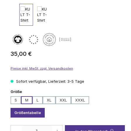
Regulärer Preis:
35,00 €
Preise inkl. MwSt. zzgl. Versandkosten
Sofort verfügbar, Lieferzeit: 3-5 Tage
auswählen
Größe
S
M
L
XL
XXL
XXXL
Größentabelle
Produkt Anzahl: Gib den gewünschten Wert ein oder benutze die Schaltflä