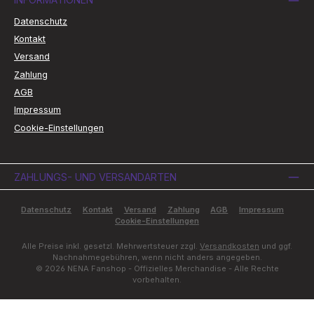
Datenschutz
Kontakt
Versand
Zahlung
AGB
Impressum
Cookie-Einstellungen
ZAHLUNGS- UND VERSANDARTEN
Datenschutz
Kontakt
Versand
Zahlung
AGB
Impressum
Cookie-Einstellungen
Alle Preise inkl. gesetzl. Mehrwertsteuer zzgl.
Versandkosten
und ggf.
Nachnahmegebühren, wenn nicht anders angegeben.
© 2026 NENA Fanshop - Offizielles Merchandise - Alle Rechte
vorbehalten.