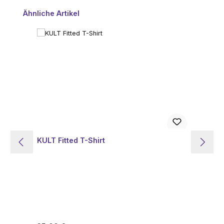
Produktgalerie überspringen
Ähnliche Artikel
KULT Fitted T-Shirt
KU