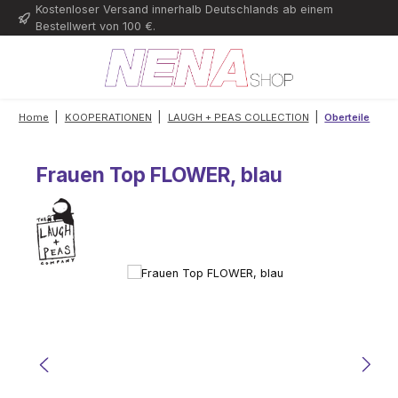
Kostenloser Versand innerhalb Deutschlands ab einem
Zum Hauptinhalt springen
Bestellwert von 100 €.
|
|
|
Home
KOOPERATIONEN
LAUGH + PEAS COLLECTION
Oberteile
Frauen Top FLOWER, blau
Bildergalerie überspringen