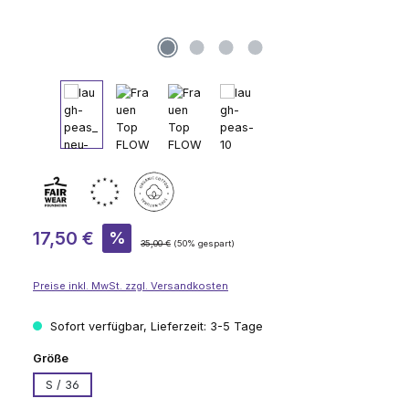
Verkaufspreis:
17,50 €
%
Regulärer Preis:
35,00 €
(50% gespart)
Preise inkl. MwSt. zzgl. Versandkosten
Sofort verfügbar, Lieferzeit: 3-5 Tage
auswählen
Größe
S / 36