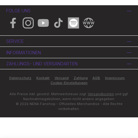
FOLGE UNS
Facebook
Instagram
YouTube
TikTok
Spotify
Website
SERVICE
INFORMATIONEN
ZAHLUNGS- UND VERSANDARTEN
Datenschutz
Kontakt
Versand
Zahlung
AGB
Impressum
Cookie-Einstellungen
Alle Preise inkl. gesetzl. Mehrwertsteuer zzgl.
Versandkosten
und ggf.
Nachnahmegebühren, wenn nicht anders angegeben.
© 2026 NENA Fanshop - Offizielles Merchandise - Alle Rechte
vorbehalten.