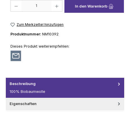
Produkt Anzahl: Gib den gewünschten Wert ein oder benutze die Schaltflä
In den Warenkorb
Zum Merkzettel hinzufügen
Produktnummer:
NM10392
Dieses Produkt weiterempfehlen:
Beschreibung
100% Biobaumwolle
Eigenschaften