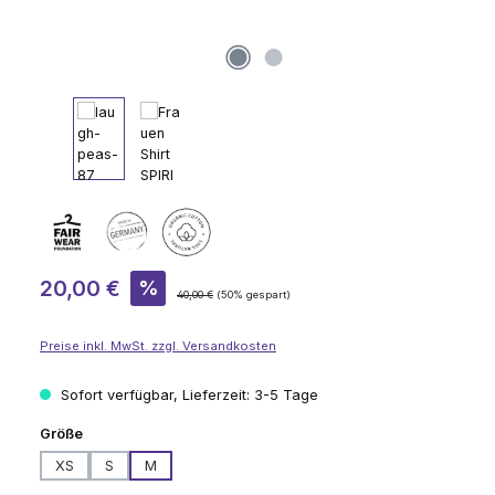
Verkaufspreis:
20,00 €
%
Regulärer Preis:
40,00 €
(50% gespart)
Preise inkl. MwSt. zzgl. Versandkosten
Sofort verfügbar, Lieferzeit: 3-5 Tage
auswählen
Größe
XS
S
M