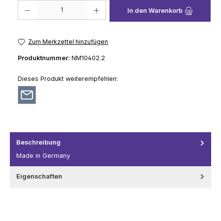
Produkt Anzahl: Gib den gewünschten Wert ein oder benutze die Schaltflä
In den Warenkorb
Zum Merkzettel hinzufügen
Produktnummer:
NM10402.2
Dieses Produkt weiterempfehlen:
Beschreibung
Made in Germany
Eigenschaften