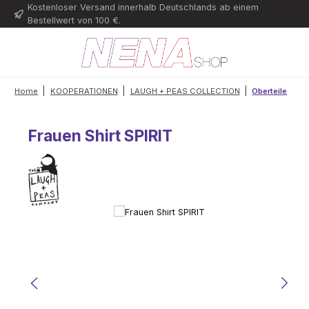
Kostenloser Versand innerhalb Deutschlands ab einem
Zum Hauptinhalt springen
Bestellwert von 100 €.
|
|
|
Home
KOOPERATIONEN
LAUGH + PEAS COLLECTION
Oberteile
Frauen Shirt SPIRIT
Bildergalerie überspringen