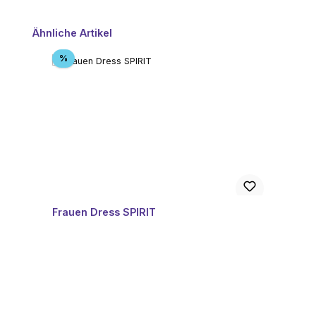
Produktgalerie überspringen
Ähnliche Artikel
Rabatt
%
Frauen Dress SPIRIT