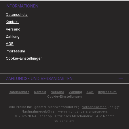
INFORMATIONEN
Datenschutz
Kontakt
Versand
Zahlung
AGB
Impressum
Cookie-Einstellungen
ZAHLUNGS- UND VERSANDARTEN
Datenschutz
Kontakt
Versand
Zahlung
AGB
Impressum
Cookie-Einstellungen
Alle Preise inkl. gesetzl. Mehrwertsteuer zzgl.
Versandkosten
und ggf.
Nachnahmegebühren, wenn nicht anders angegeben.
© 2026 NENA Fanshop - Offizielles Merchandise - Alle Rechte
vorbehalten.