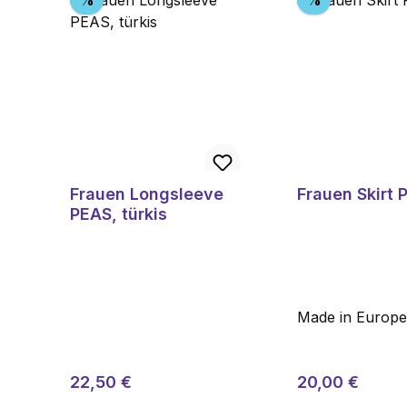
%
%
Frauen Longsleeve
Frauen Skirt 
PEAS, türkis
Made in Europ
Regulärer Preis:
Reguläre
Verkaufspreis:
Verkaufspreis:
22,50 €
20,00 €