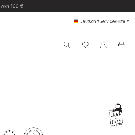
 von 100 €.
Deutsch
Service/Hilfe
Du hast 0 Produkte au