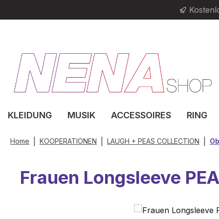
Kostenl
m Hauptinhalt springen
Zur Suche springen
Zur Hauptnavigation springen
KLEIDUNG
MUSIK
ACCESSOIRES
RING
|
|
|
Home
KOOPERATIONEN
LAUGH + PEAS COLLECTION
Ob
Frauen Longsleeve PEA
Bildergalerie überspringen