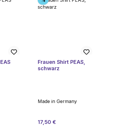
%
PEAS
Frauen Shirt PEAS,
schwarz
e
Made in Germany
r Preis:
Regulärer Preis:
Verkaufspreis:
17,50 €