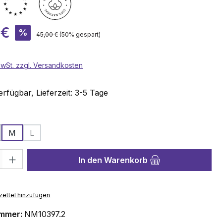
is:
 €
%
Regulärer Preis:
45,00 €
(50% gespart)
 MwSt. zzgl. Versandkosten
rfügbar, Lieferzeit: 3-5 Tage
wählen
M
L
(Diese Option ist zurzeit nicht verfügbar.)
hl: Gib den gewünschten Wert ein oder benutze die Schaltflächen 
In den Warenkorb
ettel hinzufügen
ummer:
NM10397.2