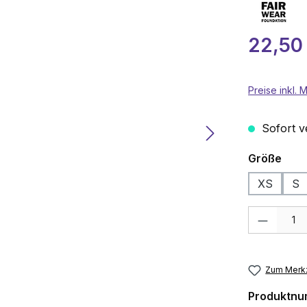
Verkaufspre
22,50
Preise inkl.
Sofort ve
aus
Größe
XS
S
Produkt Anza
Zum Merkz
Produktn