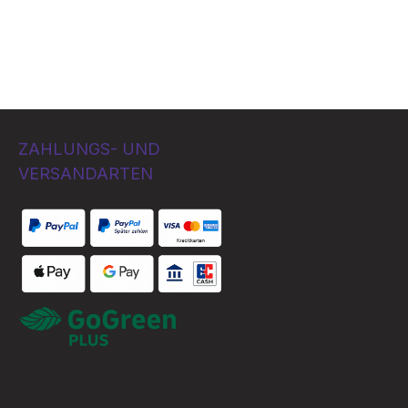
ZAHLUNGS- UND
VERSANDARTEN
Bezahlung per
Benutzerdefiniertes Bild 1