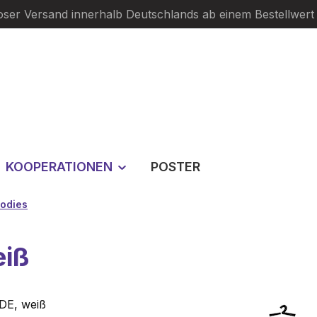
oser Versand innerhalb Deutschlands ab einem Bestellwert
KOOPERATIONEN
POSTER
odies
eiß