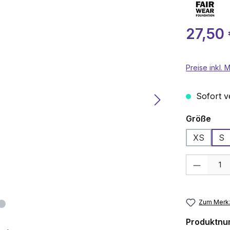
Verkaufspre
27,50
Preise inkl.
Sofort ve
aus
Größe
XS
S
Produkt Anza
Zum Merkz
Produktn