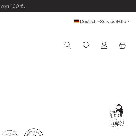
 von 100 €.
Deutsch
Service/Hilfe
Du hast 0 Produkte au