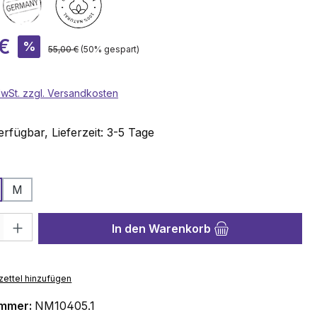
is:
 €
%
Regulärer Preis:
55,00 €
(50% gespart)
 MwSt. zzgl. Versandkosten
rfügbar, Lieferzeit: 3-5 Tage
wählen
M
hl: Gib den gewünschten Wert ein oder benutze die Schaltflächen 
In den Warenkorb
ettel hinzufügen
ummer:
NM10405.1