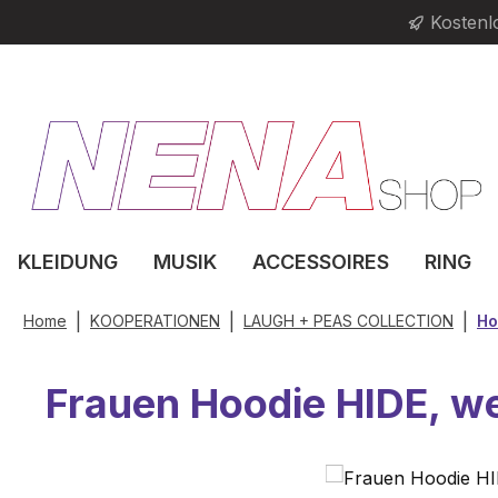
Kostenl
m Hauptinhalt springen
Zur Suche springen
Zur Hauptnavigation springen
KLEIDUNG
MUSIK
ACCESSOIRES
RING
|
|
|
Home
KOOPERATIONEN
LAUGH + PEAS COLLECTION
Ho
Frauen Hoodie HIDE, w
Bildergalerie überspringen