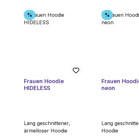
Produktgalerie überspringen
Rabatt
Rabatt
%
%
Frauen Hoodie
Frauen Hoodi
HIDELESS
neon
Lang geschnittener,
Lang geschnitt
ärmelloser Hoodie
Hoodie