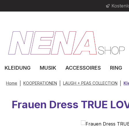
Kostenl
m Hauptinhalt springen
Zur Suche springen
Zur Hauptnavigation springen
KLEIDUNG
MUSIK
ACCESSOIRES
RING
|
|
|
Home
KOOPERATIONEN
LAUGH + PEAS COLLECTION
Kl
Frauen Dress TRUE LO
Bildergalerie überspringen