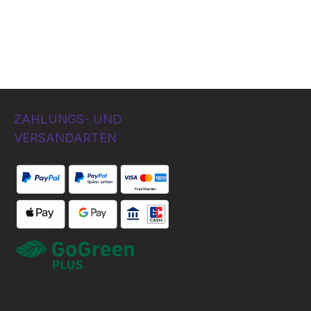
ZAHLUNGS- UND
VERSANDARTEN
Bezahlung per
Benutzerdefiniertes Bild 1