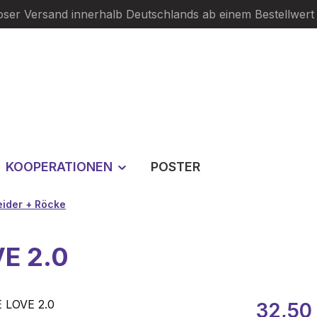
oser Versand innerhalb Deutschlands ab einem Bestellwert
KOOPERATIONEN
POSTER
eider + Röcke
VE 2.0
Verkaufspre
32,50