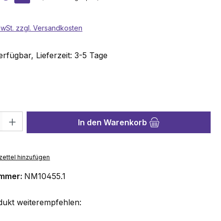
 MwSt. zzgl. Versandkosten
rfügbar, Lieferzeit: 3-5 Tage
wählen
hl: Gib den gewünschten Wert ein oder benutze die Schaltflächen 
In den Warenkorb
ettel hinzufügen
ummer:
NM10455.1
dukt weiterempfehlen: