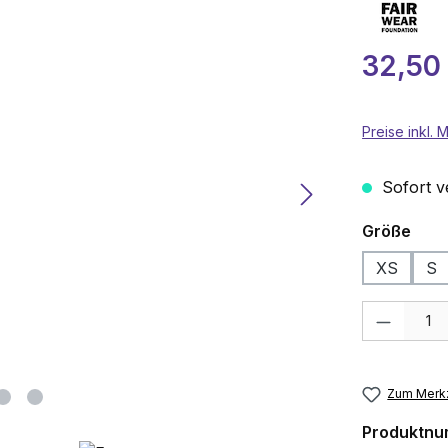
Verkaufspre
32,50
Preise inkl.
Sofort ve
aus
Größe
XS
S
Produkt Anza
Zum Merkz
Produktn