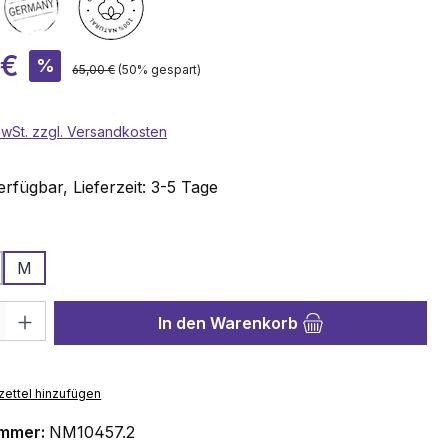
is:
 €
%
Regulärer Preis:
65,00 €
(50% gespart)
 MwSt. zzgl. Versandkosten
rfügbar, Lieferzeit: 3-5 Tage
wählen
M
hl: Gib den gewünschten Wert ein oder benutze die Schaltflächen 
In den Warenkorb
ettel hinzufügen
ummer:
NM10457.2