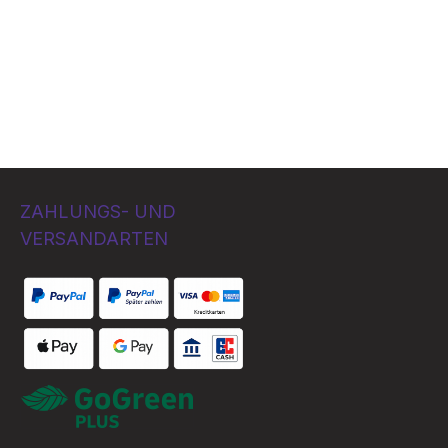
ZAHLUNGS- UND
VERSANDARTEN
Bezahlung per
Benutzerdefiniertes Bild 1