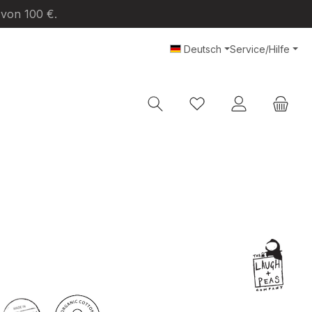
 von 100 €.
Deutsch
Service/Hilfe
Du hast 0 Produkte au