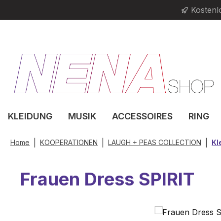
Kostenl
m Hauptinhalt springen
Zur Suche springen
Zur Hauptnavigation springen
KLEIDUNG
MUSIK
ACCESSOIRES
RING
|
|
|
Home
KOOPERATIONEN
LAUGH + PEAS COLLECTION
Kl
Frauen Dress SPIRIT
Bildergalerie überspringen