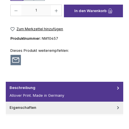
Produkt Anzahl: Gib den gewünschten Wert ein oder benutze die Schaltflä
In den Warenkorb
Zum Merkzettel hinzufügen
Produktnummer:
NM10457
Dieses Produkt weiterempfehlen:
Beschreibung
Allover Print. Made in Germany
Eigenschaften