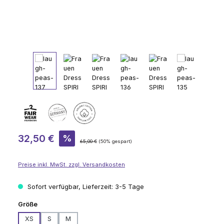
Verkaufspreis:
32,50 €
%
Regulärer Preis:
65,00 €
(50% gespart)
Preise inkl. MwSt. zzgl. Versandkosten
Sofort verfügbar, Lieferzeit: 3-5 Tage
auswählen
Größe
XS
S
M