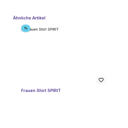
Produktgalerie überspringen
Ähnliche Artikel
Rabatt
%
Frauen Shirt SPIRIT