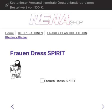
Kostenloser Versand innerhalb Deutschlands ab einem
Zum Hauptinhalt springen
Bestellwert von 100 €.
|
|
|
Home
KOOPERATIONEN
LAUGH + PEAS COLLECTION
Kleider + Röcke
Frauen Dress SPIRIT
Bildergalerie überspringen