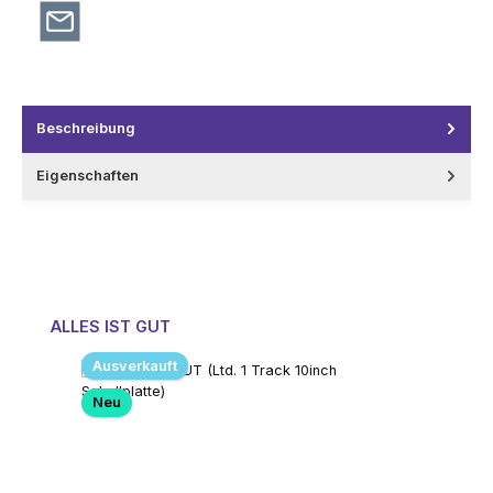
Beschreibung
Eigenschaften
Produktgalerie überspringen
ALLES IST GUT
Ausverkauft
Neu