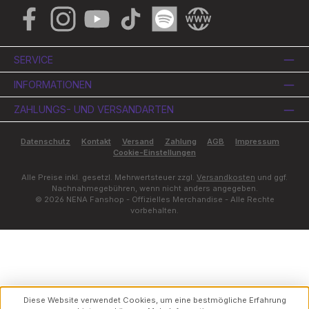
Facebook
Instagram
YouTube
TikTok
Spotify
Website
SERVICE
INFORMATIONEN
ZAHLUNGS- UND VERSANDARTEN
Datenschutz
Kontakt
Versand
Zahlung
AGB
Impressum
Cookie-Einstellungen
Alle Preise inkl. gesetzl. Mehrwertsteuer zzgl.
Versandkosten
und ggf.
Nachnahmegebühren, wenn nicht anders angegeben.
© 2026 NENA Fanshop - Offizielles Merchandise - Alle Rechte
vorbehalten.
Diese Website verwendet Cookies, um eine bestmögliche Erfahrung