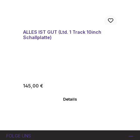
ALLES IST GUT (Ltd. 1 Track 10inch
Schallplatte)
Regulärer Preis:
145,00 €
Details
FOLGE UNS