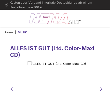
Kostenloser Versand innerhalb Deutschlands ab einem
Zum Hauptinhalt springen
Bestellwert von 100 €.
|
Home
MUSIK
ALLES IST GUT (Ltd. Color-Maxi
CD)
Bildergalerie überspringen