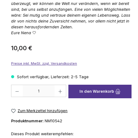
überzeugt, wir können die Welt nur verändern, wenn wir bereit
sind, bei uns selbst anzufangen. Eine von vielen Möglichkeiten
wäre: Sei mutig und vertraue deinem eigenen Lebensweg. Lass
dir von nichts deine Zuversicht nehmen, vor allem nicht jetzt in
diesen herausfordernden Zeiten.
Eure Nena
🤍
Regulärer Preis:
10,00 €
Preise inkl. MwSt. zzgl. Versandkosten
Sofort verfügbar, Lieferzeit: 2-5 Tage
Produkt Anzahl: Gib den gewünschten Wert ein oder benutze die Schaltflä
In den Warenkorb
Zum Merkzettel hinzufügen
Produktnummer:
NM10542
Dieses Produkt weiterempfehlen: