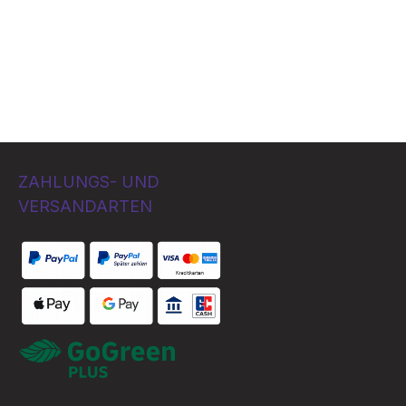
ZAHLUNGS- UND
VERSANDARTEN
Bezahlung per
Benutzerdefiniertes Bild 1