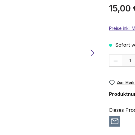
Regulärer P
15,00 
Preise inkl.
Sofort ve
Produkt Anza
Zum Merkz
Produktn
Dieses Pro