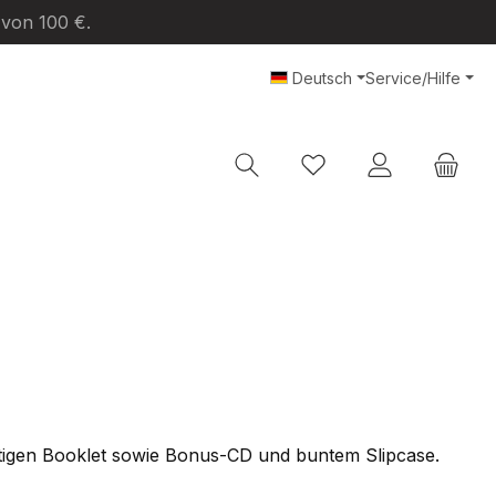
 von 100 €.
Deutsch
Service/Hilfe
Du hast 0 Produkte au
eitigen Booklet sowie Bonus-CD und buntem Slipcase.