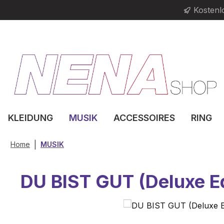
Kostenl
m Hauptinhalt springen
Zur Suche springen
Zur Hauptnavigation springen
KLEIDUNG
MUSIK
ACCESSOIRES
RING
|
Home
MUSIK
DU BIST GUT (Deluxe Ed
Bildergalerie überspringen