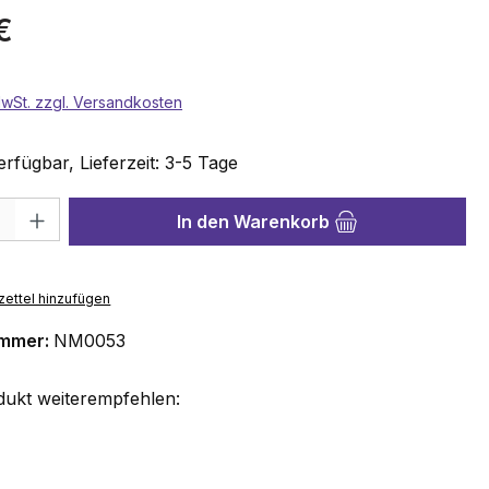
reis:
€
 MwSt. zzgl. Versandkosten
rfügbar, Lieferzeit: 3-5 Tage
hl: Gib den gewünschten Wert ein oder benutze die Schaltflächen 
In den Warenkorb
ettel hinzufügen
ummer:
NM0053
dukt weiterempfehlen: