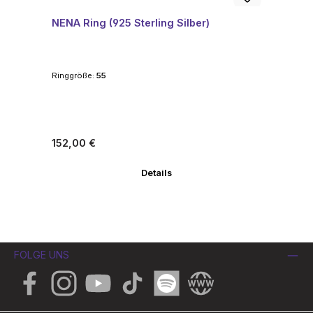
NENA Ring (925 Sterling Silber)
Ringgröße:
55
Regulärer Preis:
152,00 €
Details
FOLGE UNS
Facebook
Instagram
YouTube
TikTok
Spotify
Website