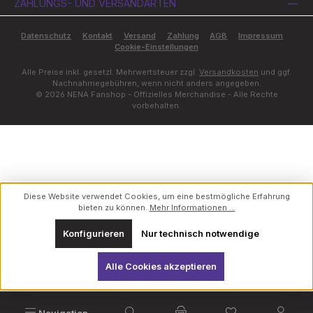
ZAHLUNGS- UND VERSANDARTEN
Datenschutz
Kontakt
Versand
Zahlung
AGB
Impressum
Cookie-Einstellungen
Alle Preise inkl. gesetzl. Mehrwertsteuer zzgl.
Versandkosten
und ggf.
Nachnahmegebühren, wenn nicht anders angegeben.
© 2026 NENA Fanshop - Offizielles Merchandise - Alle Rechte
vorbehalten.
Diese Website verwendet Cookies, um eine bestmögliche Erfahrung
bieten zu können.
Mehr Informationen ...
Konfigurieren
Nur technisch notwendige
Alle Cookies akzeptieren
Du hast 0 Produk