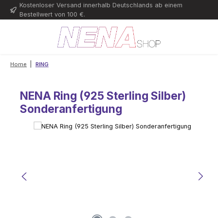
Kostenloser Versand innerhalb Deutschlands ab einem
Zum Hauptinhalt springen
Bestellwert von 100 €.
|
Home
RING
NENA Ring (925 Sterling Silber)
Sonderanfertigung
Bildergalerie überspringen