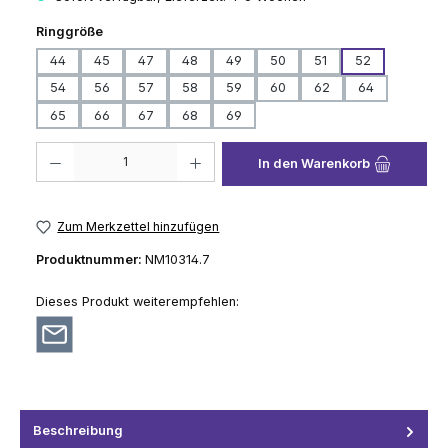
auswählen
Ringgröße
44
45
47
48
49
50
51
52
54
56
57
58
59
60
62
64
65
66
67
68
69
Produkt Anzahl: Gib den gewünschten Wert ein oder benutze die Schaltflä
In den Warenkorb
Zum Merkzettel hinzufügen
Produktnummer:
NM10314.7
Dieses Produkt weiterempfehlen:
Beschreibung