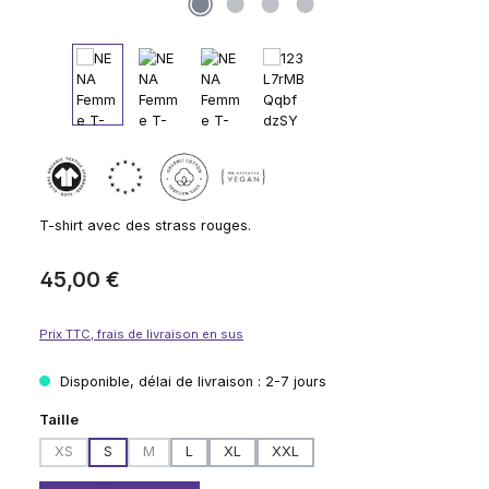
T-shirt avec des strass rouges.
Prix régulier :
45,00 €
Prix TTC, frais de livraison en sus
Disponible, délai de livraison : 2-7 jours
Sélectionnez
Taille
XS
S
M
L
XL
XXL
(Cette option n'est pas disponible pour le moment.)
(Cette option n'est pas disponible pour le moment.)