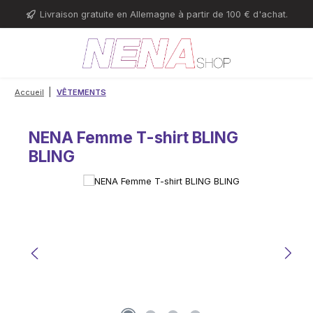
Passer au contenu principal
Livraison gratuite en Allemagne à partir de 100 € d'achat.
|
Accueil
VÊTEMENTS
NENA Femme T-shirt BLING
BLING
Ignorer la galerie d'images