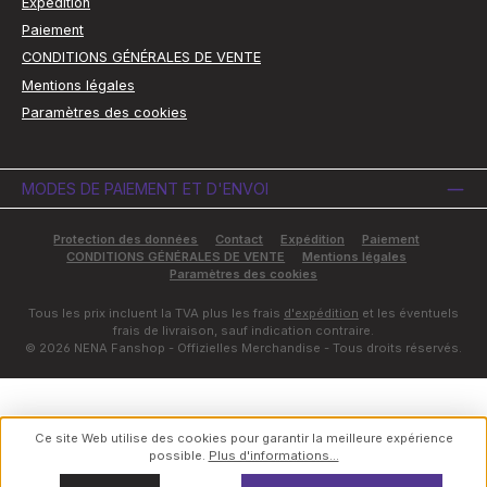
Expédition
Paiement
CONDITIONS GÉNÉRALES DE VENTE
Mentions légales
Paramètres des cookies
MODES DE PAIEMENT ET D'ENVOI
Protection des données
Contact
Expédition
Paiement
CONDITIONS GÉNÉRALES DE VENTE
Mentions légales
Paramètres des cookies
Tous les prix incluent la TVA plus les frais
d'expédition
et les éventuels
frais de livraison, sauf indication contraire.
© 2026 NENA Fanshop - Offizielles Merchandise - Tous droits réservés.
Ce site Web utilise des cookies pour garantir la meilleure expérience
possible.
Plus d'informations...