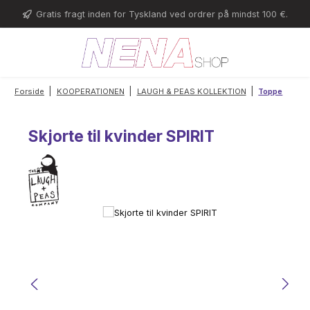
Gå til hovedindhold
Gratis fragt inden for Tyskland ved ordrer på mindst 100 €.
|
|
|
Forside
KOOPERATIONEN
LAUGH & PEAS KOLLEKTION
Toppe
Skjorte til kvinder SPIRIT
Spring over billedgalleri