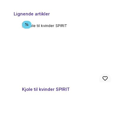
Spring produktgalleriet over
Lignende artikler
Rabat
%
Kjole til kvinder SPIRIT