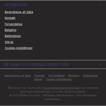
INFORMATION
Beskyttelse af data
Kontakt
Forsendelse
Betaling
Betingelser
Aftryk
Cookie-indstillinger
BETALING OG FORSENDELSESMETODER
Beskyttelse af data
Kontakt
Forsendelse
Betaling
Betingelser
Aftryk
Cookie-indstillinger
Alle priser inkl. moms plus
forsendelsesomkostninger
og eventuelle
leveringsomkostninger, hvis ikke andet er angivet.
© 2026 NENA Fanshop - Offizielles Merchandise - Alle rettigheder
forbeholdes.