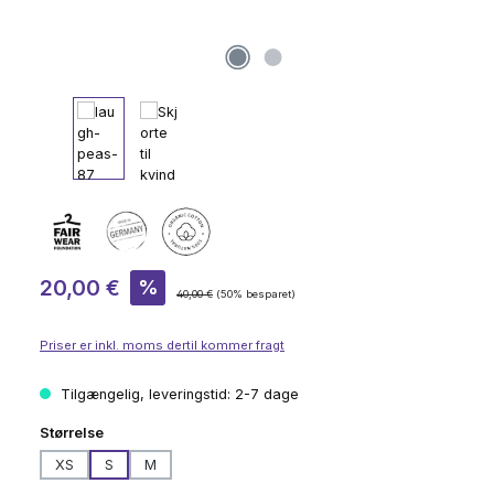
Salgspris:
20,00 €
%
Almindelig pris:
40,00 €
(50% besparet)
Priser er inkl. moms dertil kommer fragt
Tilgængelig, leveringstid: 2-7 dage
Vælg
Størrelse
XS
S
M