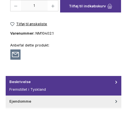
Produktmængde: Indtast det ønskede beløb, eller brug knapperne til at 
Tilføj til indkøbskurv
Tilføj til ønskeliste
Varenummer:
NM10402.1
Anbefal dette produkt:
Beskrivelse
Fremstillet i Tyskland
Ejendomme