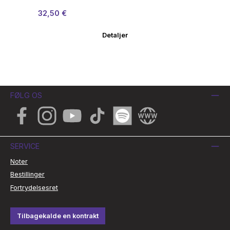
Salgspris:
Almindelig pris:
32,50 €
Detaljer
FØLG OS
Facebook
Instagram
YouTube
TikTok
Spotify
Website
SERVICE
Noter
Bestillinger
Fortrydelsesret
Tilbagekalde en kontrakt